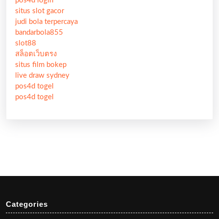
pos4d login
situs slot gacor
judi bola terpercaya
bandarbola855
slot88
สล็อตเว็บตรง
situs film bokep
live draw sydney
pos4d togel
pos4d togel
Categories