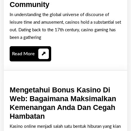
This
Community
Development
In understanding the global universe of discourse of
In
leisure time and amusement, casinos hold a substantial set
Addition
out. Dating back to the 17th century, casino gaming has
To
been a gathering
Effect
Read
Read More
Of
More
Gambling
Houses
Around
Mengetahui Bonus Kasino Di
Contemporary
Web: Bagaimana Maksimalkan
Community
Kemenangan Anda Dan Cegah
Mengetahui
Hambatan
Bonus
Kasino online menjadi salah satu bentuk hiburan yang kian