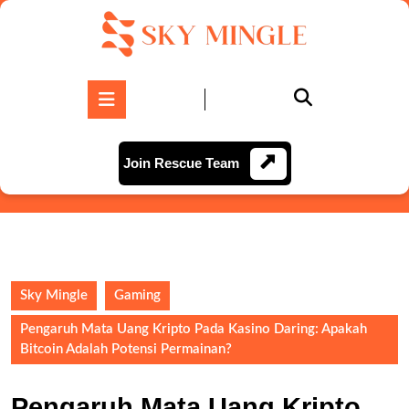
Skip
to
content
Skip
to
Open
content
Button
Join
Join Rescue Team
Rescue
Team
Sky Mingle
Gaming
Pengaruh Mata Uang Kripto Pada Kasino Daring: Apakah
Bitcoin Adalah Potensi Permainan?
Pengaruh Mata Uang Kripto