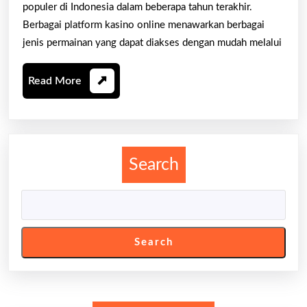
Kasino
populer di Indonesia dalam beberapa tahun terakhir.
Di
Berbagai platform kasino online menawarkan berbagai
Web:
jenis permainan yang dapat diakses dengan mudah melalui
Bagaimana
Read
Read More
Maksimalkan
More
Kemenangan
Anda
Dan
Search
Cegah
Hambatan
Search