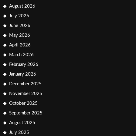
August 2026
July 2026
June 2026
May 2026
April 2026
March 2026
February 2026
January 2026
December 2025
November 2025
October 2025
September 2025
August 2025
July 2025