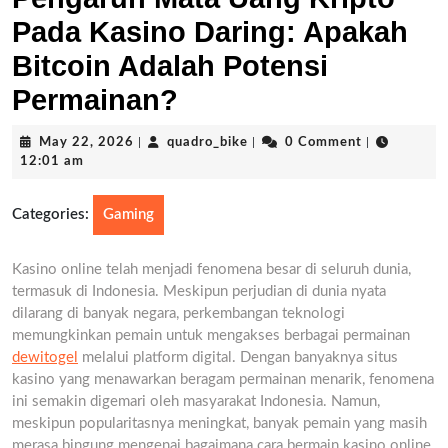
Pada Kasino Daring: Apakah
Bitcoin Adalah Potensi
Permainan?
May
quadro_bike
May 22, 2026
|
quadro_bike
|
0 Comment
|
22,
12:01 am
2026
Categories:
Gaming
Kasino online telah menjadi fenomena besar di seluruh dunia,
termasuk di Indonesia. Meskipun perjudian di dunia nyata
dilarang di banyak negara, perkembangan teknologi
memungkinkan pemain untuk mengakses berbagai permainan
dewitogel
melalui platform digital. Dengan banyaknya situs
kasino yang menawarkan beragam permainan menarik, fenomena
ini semakin digemari oleh masyarakat Indonesia. Namun,
meskipun popularitasnya meningkat, banyak pemain yang masih
merasa bingung mengenai bagaimana cara bermain kasino online