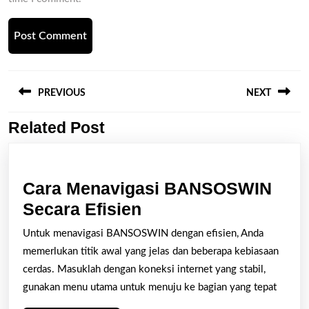
Post
navigation
PREVIOUS
NEXT
Related Post
Previous
Next
post:
post:
Cara Menavigasi BANSOSWIN
Cara
Secara Efisien
Menavigasi
Untuk menavigasi BANSOSWIN dengan efisien, Anda
BANSOSWIN
memerlukan titik awal yang jelas dan beberapa kebiasaan
Secara
cerdas. Masuklah dengan koneksi internet yang stabil,
Efisien
gunakan menu utama untuk menuju ke bagian yang tepat