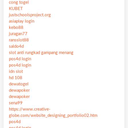
cong togel
KUBET
justschoolsproject.org
asiaplay login
kebo88
juragan77
ransslot88
saldo4d
slot anti rungkad gampang menang
pos4d login
pos4d login
idn slot
hd 108
dewatogel
dewapoker
dewapoker
sena99
https://www.creative-
globe.com/website_designing_portfolio02.htm
pos4d