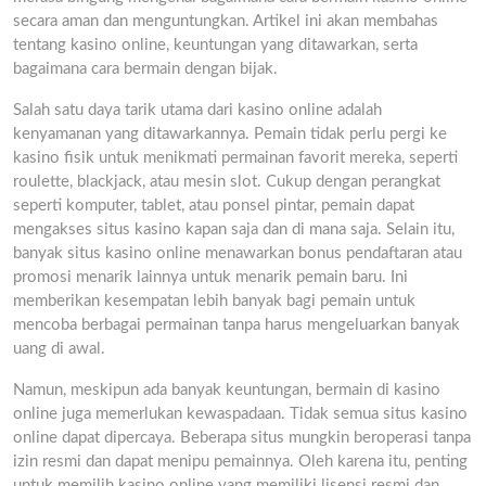
secara aman dan menguntungkan. Artikel ini akan membahas
tentang kasino online, keuntungan yang ditawarkan, serta
bagaimana cara bermain dengan bijak.
Salah satu daya tarik utama dari kasino online adalah
kenyamanan yang ditawarkannya. Pemain tidak perlu pergi ke
kasino fisik untuk menikmati permainan favorit mereka, seperti
roulette, blackjack, atau mesin slot. Cukup dengan perangkat
seperti komputer, tablet, atau ponsel pintar, pemain dapat
mengakses situs kasino kapan saja dan di mana saja. Selain itu,
banyak situs kasino online menawarkan bonus pendaftaran atau
promosi menarik lainnya untuk menarik pemain baru. Ini
memberikan kesempatan lebih banyak bagi pemain untuk
mencoba berbagai permainan tanpa harus mengeluarkan banyak
uang di awal.
Namun, meskipun ada banyak keuntungan, bermain di kasino
online juga memerlukan kewaspadaan. Tidak semua situs kasino
online dapat dipercaya. Beberapa situs mungkin beroperasi tanpa
izin resmi dan dapat menipu pemainnya. Oleh karena itu, penting
untuk memilih kasino online yang memiliki lisensi resmi dan