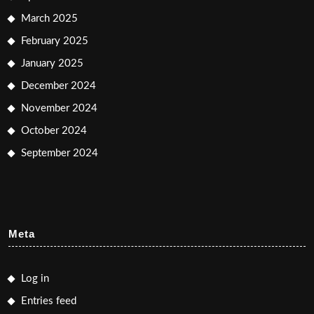
March 2025
February 2025
January 2025
December 2024
November 2024
October 2024
September 2024
Meta
Log in
Entries feed