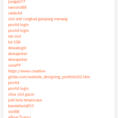
juragan77
ransslot88
saldo4d
slot anti rungkad gampang menang
pos4d login
pos4d login
idn slot
hd 108
dewatogel
dewapoker
dewapoker
sena99
https://www.creative-
globe.com/website_designing_portfolio02.htm
pos4d
pos4d login
situs slot gacor
judi bola terpercaya
bandarbola855
slot88
สล็อตเว็บตรง