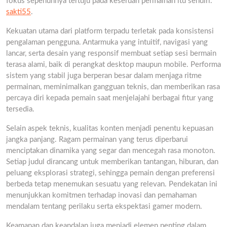
fokus sepenuhnya tertuju pada keseruan permainan itu sendiri.
sakti55
.
Kekuatan utama dari platform terpadu terletak pada konsistensi
pengalaman pengguna. Antarmuka yang intuitif, navigasi yang
lancar, serta desain yang responsif membuat setiap sesi bermain
terasa alami, baik di perangkat desktop maupun mobile. Performa
sistem yang stabil juga berperan besar dalam menjaga ritme
permainan, meminimalkan gangguan teknis, dan memberikan rasa
percaya diri kepada pemain saat menjelajahi berbagai fitur yang
tersedia.
Selain aspek teknis, kualitas konten menjadi penentu kepuasan
jangka panjang. Ragam permainan yang terus diperbarui
menciptakan dinamika yang segar dan mencegah rasa monoton.
Setiap judul dirancang untuk memberikan tantangan, hiburan, dan
peluang eksplorasi strategi, sehingga pemain dengan preferensi
berbeda tetap menemukan sesuatu yang relevan. Pendekatan ini
menunjukkan komitmen terhadap inovasi dan pemahaman
mendalam tentang perilaku serta ekspektasi gamer modern.
Keamanan dan keandalan juga menjadi elemen penting dalam