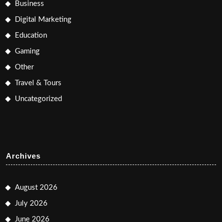
Business
Digital Marketing
Education
Gaming
Other
Travel & Tours
Uncategorized
Archives
August 2026
July 2026
June 2026