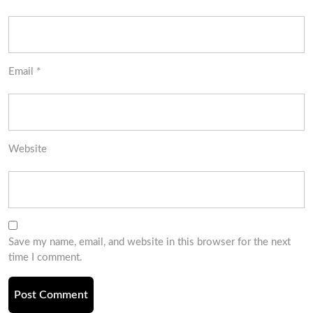
Email
*
Website
Save my name, email, and website in this browser for the next
time I comment.