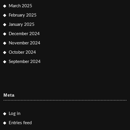
March 2025
February 2025
January 2025
December 2024
November 2024
October 2024
September 2024
Meta
Log in
Entries feed