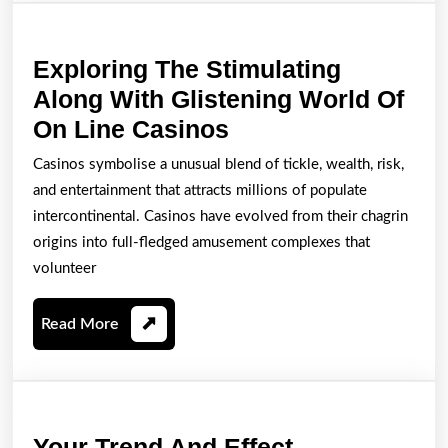
Exploring The Stimulating
Along With Glistening World Of
Exploring
On Line Casinos
The
Casinos symbolise a unusual blend of tickle, wealth, risk,
Stimulating
and entertainment that attracts millions of populate
Along
intercontinental. Casinos have evolved from their chagrin
With
origins into full-fledged amusement complexes that
volunteer
Glistening
World
Read
Read More
Of
More
On
Line
Casinos
Your Trend And Effect