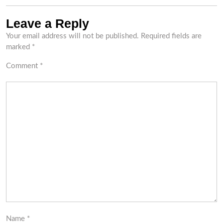
Leave a Reply
Your email address will not be published.
Required fields are
marked
*
Comment
*
Name
*