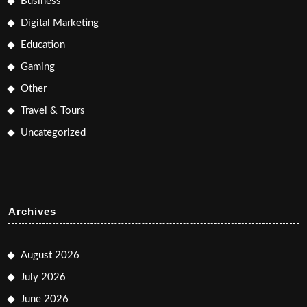
Business
Digital Marketing
Education
Gaming
Other
Travel & Tours
Uncategorized
Archives
August 2026
July 2026
June 2026