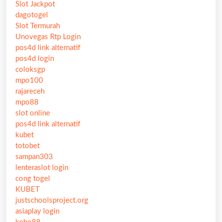
Slot Jackpot
dagotogel
Slot Termurah
Unovegas Rtp Login
pos4d link alternatif
pos4d login
coloksgp
mpo100
rajareceh
mpo88
slot online
pos4d link alternatif
kubet
totobet
sampan303
lenteraslot login
cong togel
KUBET
justschoolsproject.org
asiaplay login