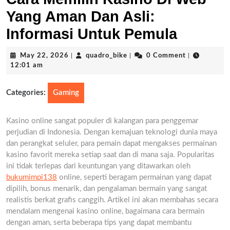
Yang Aman Dan Asli:
Informasi Untuk Pemula
May
quadro_bike
May 22, 2026
|
quadro_bike
|
0 Comment
|
22,
12:01 am
2026
Categories:
Gaming
Kasino online sangat populer di kalangan para penggemar
perjudian di Indonesia. Dengan kemajuan teknologi dunia maya
dan perangkat seluler, para pemain dapat mengakses permainan
kasino favorit mereka setiap saat dan di mana saja. Popularitas
ini tidak terlepas dari keuntungan yang ditawarkan oleh
bukumimpi138
online, seperti beragam permainan yang dapat
dipilih, bonus menarik, dan pengalaman bermain yang sangat
realistis berkat grafis canggih. Artikel ini akan membahas secara
mendalam mengenai kasino online, bagaimana cara bermain
dengan aman, serta beberapa tips yang dapat membantu