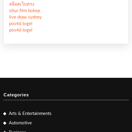
สล็อตเว็บตรง
situs film bokep
live draw sydney
pos4d togel
pos4d togel
Categories
Arts & Entertainments
Automotive