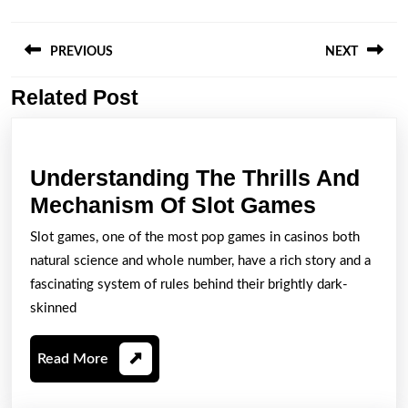
Post
navigation
PREVIOUS
NEXT
Related Post
Previous
Next
post:
post:
Understanding The Thrills And
Underst
Mechanism Of Slot Games
The
Slot games, one of the most pop games in casinos both
Thrills
natural science and whole number, have a rich story and a
And
fascinating system of rules behind their brightly dark-
Mechan
skinned
Of
Read
Read More
Slot
More
Games