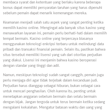
membaca syarat dan ketentuan yang berlaku karena beberapa
bonus dapat memiliki persyaratan taruhan yang harus dipenuhi
sebelum pemain dapat menarik kemenangan mereka.
Keamanan menjadi salah satu aspek yang sangat penting ketika
memilih kasino online. Mengingat ada banyak situs kasino yang
menawarkan layanan ini, pemain perlu berhati-hati dalam memilih
tempat bermain. Kasino online yang terpercaya biasanya
menggunakan teknologi enkripsi terbaru untuk melindungi data
pribadi dan transaksi finansial pemain. Selain itu, pastikan bahwa
situs tersebut memiliki lisensi yang sah dari otoritas perjudian
yang diakui. Lisensi ini menjamin bahwa kasino beroperasi
dengan standar yang tinggi dan adil.
Namun, meskipun teknologi sudah sangat canggih, pemain juga
perlu menjaga diri agar tidak terjebak dalam kecanduan judi.
Perjudian harus dianggap sebagai hiburan, bukan sebagai cara
untuk mencari penghasilan. Oleh karena itu, penting untuk
menetapkan anggaran sebelum bermain dan selalu bermain
dengan bijak. Jangan tergoda untuk terus bermain ketika sedang
mengalami kekalahan. Mengatur batasan waktu dan uang yang