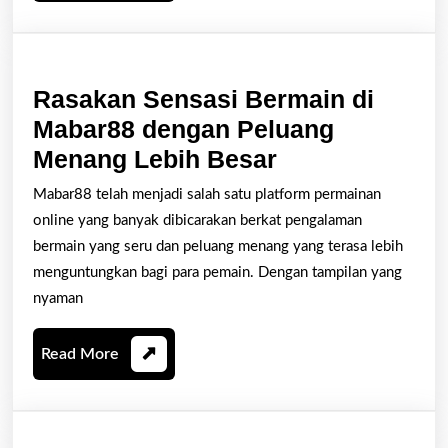
Rasakan Sensasi Bermain di
Mabar88 dengan Peluang
Rasakan
Menang Lebih Besar
Sensasi
Mabar88 telah menjadi salah satu platform permainan
Bermain
online yang banyak dibicarakan berkat pengalaman
di
bermain yang seru dan peluang menang yang terasa lebih
Mabar88
menguntungkan bagi para pemain. Dengan tampilan yang
nyaman
dengan
Peluang
Read
Read More
Menang
More
Lebih
Besar