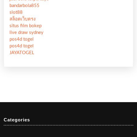
bandarbola855
slot88
สล็อตเว็บตรง
situs film bokep
live draw sydney
pos4d togel
pos4d togel
JAYATOGEL
Categories