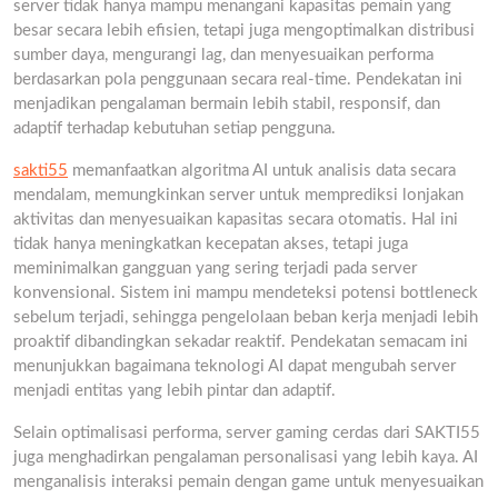
server tidak hanya mampu menangani kapasitas pemain yang
besar secara lebih efisien, tetapi juga mengoptimalkan distribusi
sumber daya, mengurangi lag, dan menyesuaikan performa
berdasarkan pola penggunaan secara real-time. Pendekatan ini
menjadikan pengalaman bermain lebih stabil, responsif, dan
adaptif terhadap kebutuhan setiap pengguna.
sakti55
memanfaatkan algoritma AI untuk analisis data secara
mendalam, memungkinkan server untuk memprediksi lonjakan
aktivitas dan menyesuaikan kapasitas secara otomatis. Hal ini
tidak hanya meningkatkan kecepatan akses, tetapi juga
meminimalkan gangguan yang sering terjadi pada server
konvensional. Sistem ini mampu mendeteksi potensi bottleneck
sebelum terjadi, sehingga pengelolaan beban kerja menjadi lebih
proaktif dibandingkan sekadar reaktif. Pendekatan semacam ini
menunjukkan bagaimana teknologi AI dapat mengubah server
menjadi entitas yang lebih pintar dan adaptif.
Selain optimalisasi performa, server gaming cerdas dari SAKTI55
juga menghadirkan pengalaman personalisasi yang lebih kaya. AI
menganalisis interaksi pemain dengan game untuk menyesuaikan