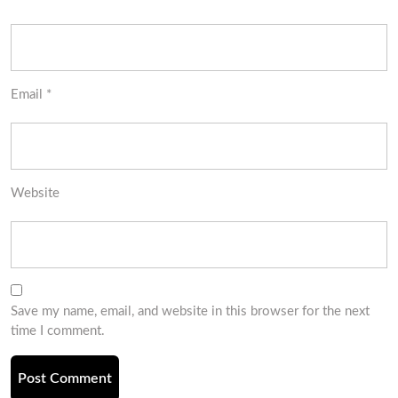
Email
*
Website
Save my name, email, and website in this browser for the next
time I comment.