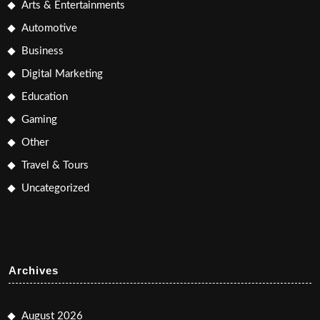
Arts & Entertainments
Automotive
Business
Digital Marketing
Education
Gaming
Other
Travel & Tours
Uncategorized
Archives
August 2026