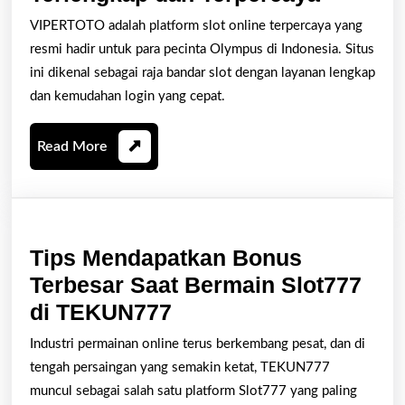
VIPERT
VIPERTOTO adalah platform slot online terpercaya yang
Situs
resmi hadir untuk para pecinta Olympus di Indonesia. Situs
Slot
ini dikenal sebagai raja bandar slot dengan layanan lengkap
Resmi
dan kemudahan login yang cepat.
dengan
Read
Read More
Pasara
More
Togel
Terleng
dan
Tips Mendapatkan Bonus
Terperc
Terbesar Saat Bermain Slot777
Tips
di TEKUN777
Mendapatkan
Industri permainan online terus berkembang pesat, dan di
Bonus
tengah persaingan yang semakin ketat, TEKUN777
Terbesar
muncul sebagai salah satu platform Slot777 yang paling