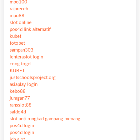
mpo100
rajareceh
mpo88
slot online
pos4d link alternatif
kubet
totobet
sampan303
lenteraslot login
cong togel
KUBET
justschoolsproject.org
asiaplay login
kebo88
juragan77
ransslot88
saldo4d
slot anti rungkad gampang menang
pos4d login
pos4d login
idn slot