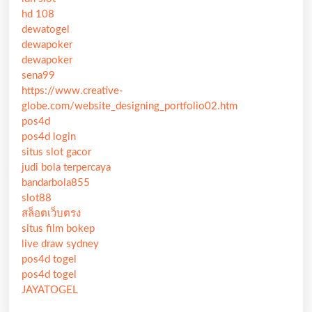
hd 108
dewatogel
dewapoker
dewapoker
sena99
https://www.creative-
globe.com/website_designing_portfolio02.htm
pos4d
pos4d login
situs slot gacor
judi bola terpercaya
bandarbola855
slot88
สล็อตเว็บตรง
situs film bokep
live draw sydney
pos4d togel
pos4d togel
JAYATOGEL