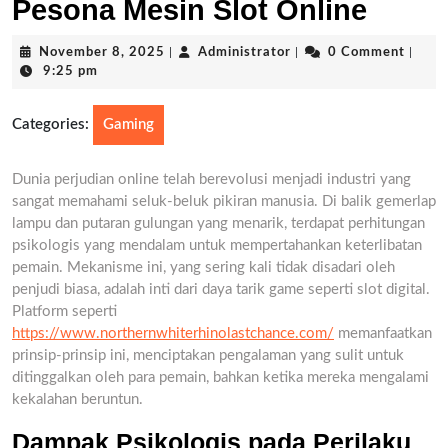
Pesona Mesin Slot Online
November
Administrator
November 8, 2025
|
Administrator
|
0 Comment
|
8,
9:25 pm
2025
Categories:
Gaming
Dunia perjudian online telah berevolusi menjadi industri yang
sangat memahami seluk-beluk pikiran manusia. Di balik gemerlap
lampu dan putaran gulungan yang menarik, terdapat perhitungan
psikologis yang mendalam untuk mempertahankan keterlibatan
pemain. Mekanisme ini, yang sering kali tidak disadari oleh
penjudi biasa, adalah inti dari daya tarik game seperti slot digital.
Platform seperti
https://www.northernwhiterhinolastchance.com/
memanfaatkan
prinsip-prinsip ini, menciptakan pengalaman yang sulit untuk
ditinggalkan oleh para pemain, bahkan ketika mereka mengalami
kekalahan beruntun.
Dampak Psikologis pada Perilaku