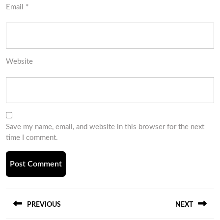
Email
*
Website
Save my name, email, and website in this browser for the next
time I comment.
Post
navigation
PREVIOUS
NEXT