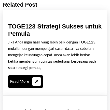
Related Post
Previous
Next
post:
post:
TOGE123 Strategi Sukses untuk
TOGE123
Pemula
Strategi
Jika Anda ingin hasil yang lebih baik dengan TOGE123,
Sukses
mulailah dengan mempelajari dasar-dasarnya sebelum
untuk
mengejar keuntungan cepat. Anda akan lebih berhasil
Pemula
ketika membangun rutinitas sederhana, berpegang pada
satu strategi pemula,
Read
Read More
More