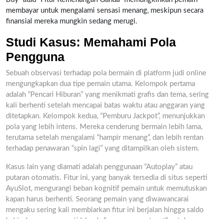
membayar untuk mengalami sensasi menang, meskipun secara
finansial mereka mungkin sedang merugi.
Studi Kasus: Memahami Pola
Pengguna
Sebuah observasi terhadap pola bermain di platform judi online
mengungkapkan dua tipe pemain utama. Kelompok pertama
adalah “Pencari Hiburan” yang menikmati grafis dan tema, sering
kali berhenti setelah mencapai batas waktu atau anggaran yang
ditetapkan. Kelompok kedua, “Pemburu Jackpot”, menunjukkan
pola yang lebih intens. Mereka cenderung bermain lebih lama,
terutama setelah mengalami “hampir menang”, dan lebih rentan
terhadap penawaran “spin lagi” yang ditampilkan oleh sistem.
Kasus lain yang diamati adalah penggunaan “Autoplay” atau
putaran otomatis. Fitur ini, yang banyak tersedia di situs seperti
AyuSlot, mengurangi beban kognitif pemain untuk memutuskan
kapan harus berhenti. Seorang pemain yang diwawancarai
mengaku sering kali membiarkan fitur ini berjalan hingga saldo