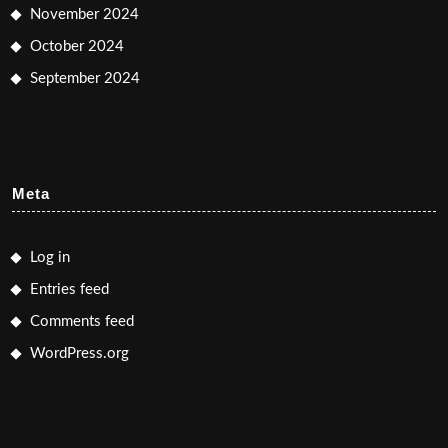
November 2024
October 2024
September 2024
Meta
Log in
Entries feed
Comments feed
WordPress.org