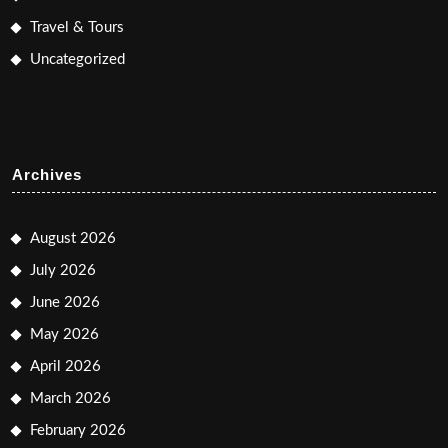
Travel & Tours
Uncategorized
Archives
August 2026
July 2026
June 2026
May 2026
April 2026
March 2026
February 2026