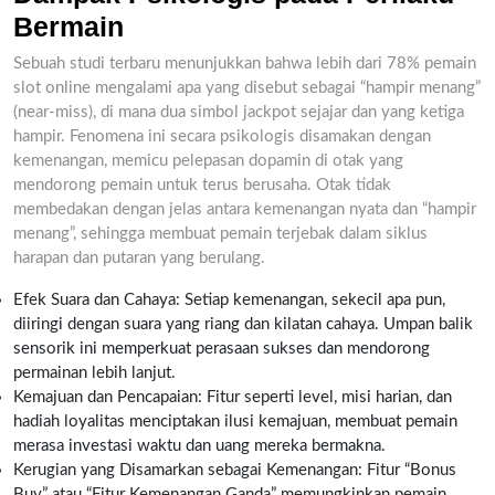
Bermain
Sebuah studi terbaru menunjukkan bahwa lebih dari 78% pemain
slot online mengalami apa yang disebut sebagai “hampir menang”
(near-miss), di mana dua simbol jackpot sejajar dan yang ketiga
hampir. Fenomena ini secara psikologis disamakan dengan
kemenangan, memicu pelepasan dopamin di otak yang
mendorong pemain untuk terus berusaha. Otak tidak
membedakan dengan jelas antara kemenangan nyata dan “hampir
menang”, sehingga membuat pemain terjebak dalam siklus
harapan dan putaran yang berulang.
Efek Suara dan Cahaya: Setiap kemenangan, sekecil apa pun,
diiringi dengan suara yang riang dan kilatan cahaya. Umpan balik
sensorik ini memperkuat perasaan sukses dan mendorong
permainan lebih lanjut.
Kemajuan dan Pencapaian: Fitur seperti level, misi harian, dan
hadiah loyalitas menciptakan ilusi kemajuan, membuat pemain
merasa investasi waktu dan uang mereka bermakna.
Kerugian yang Disamarkan sebagai Kemenangan: Fitur “Bonus
Buy” atau “Fitur Kemenangan Ganda” memungkinkan pemain