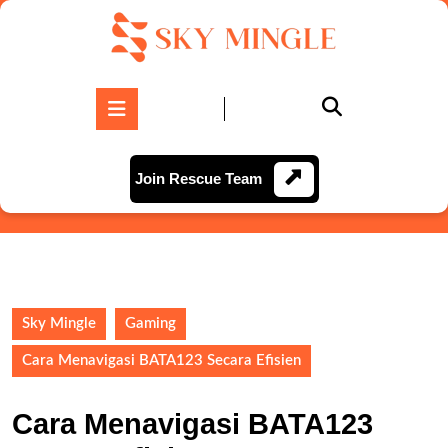
Skip
to
content
Skip
to
Open
content
Button
Join
Join Rescue Team
Rescue
Team
Sky Mingle
Gaming
Cara Menavigasi BATA123 Secara Efisien
Cara Menavigasi BATA123