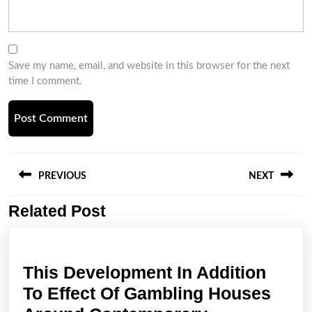
Save my name, email, and website in this browser for the next
time I comment.
Post
navigation
PREVIOUS
NEXT
Related Post
Previous
Next
post:
post:
This Development In Addition
To Effect Of Gambling Houses