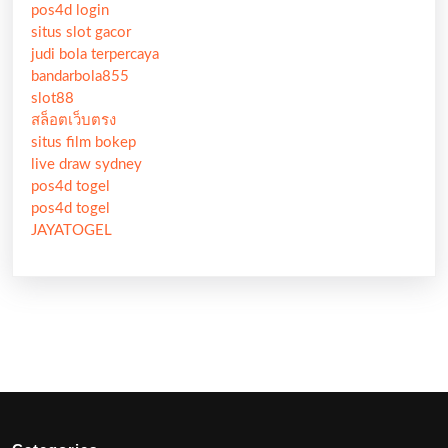
pos4d login
situs slot gacor
judi bola terpercaya
bandarbola855
slot88
สล็อตเว็บตรง
situs film bokep
live draw sydney
pos4d togel
pos4d togel
JAYATOGEL