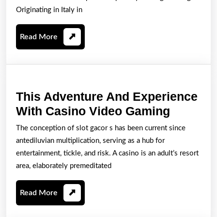
Entire
Originating in Italy in
World
Read
Read More
Of
More
Casino
Houses
This Adventure And Experience
This
With Casino Video Gaming
Adventu
The conception of slot gacor s has been current since
And
antediluvian multiplication, serving as a hub for
Experie
entertainment, tickle, and risk. A casino is an adult’s resort
With
area, elaborately premeditated
Casino
Read
Read More
Video
More
Gaming