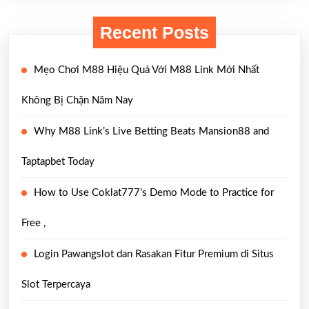
Recent Posts
Mẹo Chơi M88 Hiệu Quả Với M88 Link Mới Nhất
Không Bị Chặn Năm Nay
Why M88 Link’s Live Betting Beats Mansion88 and
Taptapbet Today
How to Use Coklat777’s Demo Mode to Practice for
Free ,
Login Pawangslot dan Rasakan Fitur Premium di Situs
Slot Terpercaya