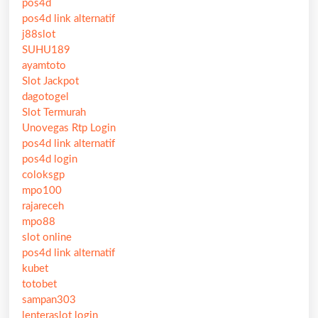
pos4d
pos4d link alternatif
j88slot
SUHU189
ayamtoto
Slot Jackpot
dagotogel
Slot Termurah
Unovegas Rtp Login
pos4d link alternatif
pos4d login
coloksgp
mpo100
rajareceh
mpo88
slot online
pos4d link alternatif
kubet
totobet
sampan303
lenteraslot login