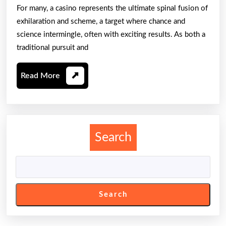
Out
For many, a casino represents the ultimate spinal fusion of
The
exhilaration and scheme, a target where chance and
Stimulating
science intermingle, often with exciting results. As both a
An
traditional pursuit and
Entire
Read
Read More
World
More
Of
Casino
Wagering
Search
Search