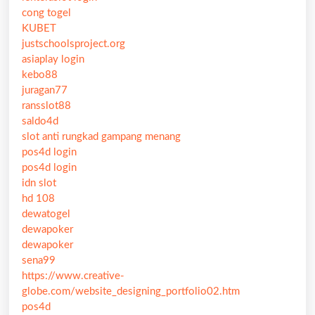
cong togel
KUBET
justschoolsproject.org
asiaplay login
kebo88
juragan77
ransslot88
saldo4d
slot anti rungkad gampang menang
pos4d login
pos4d login
idn slot
hd 108
dewatogel
dewapoker
dewapoker
sena99
https://www.creative-
globe.com/website_designing_portfolio02.htm
pos4d