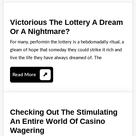
Victorious The Lottery A Dream
Victorious
Or A Nightmare?
The
For many, performin the lottery is a hebdomadally ritual, a
Lottery
gleam of hope that someday they could strike it rich and
A
live the life they have always dreamed of. The
Dream
Read
Read More
Or
More
A
Nightmare?
Checking Out The Stimulating
An Entire World Of Casino
Checking
Wagering