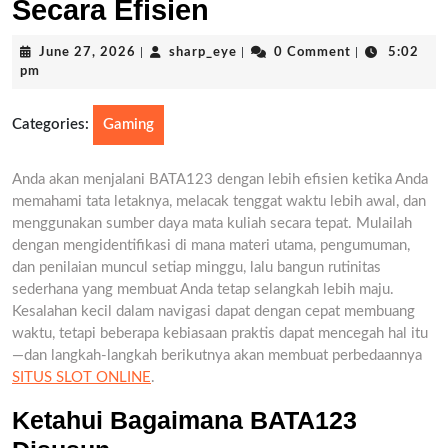
Secara Efisien
June
sharp_eye
June 27, 2026
|
sharp_eye
|
0 Comment
|
5:02
27,
pm
2026
Categories:
Gaming
Anda akan menjalani BATA123 dengan lebih efisien ketika Anda
memahami tata letaknya, melacak tenggat waktu lebih awal, dan
menggunakan sumber daya mata kuliah secara tepat. Mulailah
dengan mengidentifikasi di mana materi utama, pengumuman,
dan penilaian muncul setiap minggu, lalu bangun rutinitas
sederhana yang membuat Anda tetap selangkah lebih maju.
Kesalahan kecil dalam navigasi dapat dengan cepat membuang
waktu, tetapi beberapa kebiasaan praktis dapat mencegah hal itu
—dan langkah-langkah berikutnya akan membuat perbedaannya
SITUS SLOT ONLINE
.
Ketahui Bagaimana BATA123