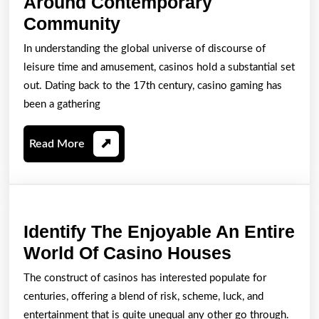
Around Contemporary
This
Community
Development
In understanding the global universe of discourse of
In
leisure time and amusement, casinos hold a substantial set
Addition
out. Dating back to the 17th century, casino gaming has
To
been a gathering
Effect
Read
Read More
Of
More
Gambling
Houses
Around
Identify The Enjoyable An Entire
Contemporary
Identify
World Of Casino Houses
Community
The
The construct of casinos has interested populate for
Enjoyable
centuries, offering a blend of risk, scheme, luck, and
An
entertainment that is quite unequal any other go through.