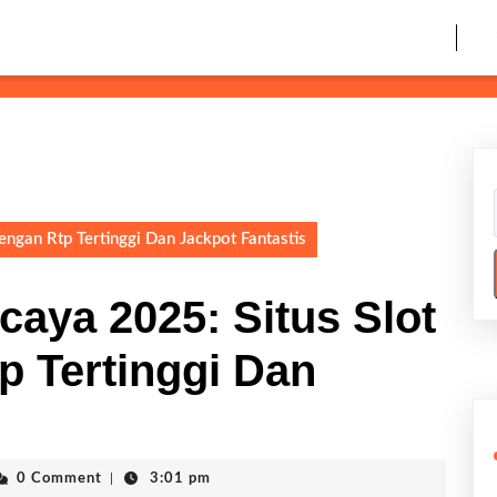
engan Rtp Tertinggi Dan Jackpot Fantastis
caya 2025: Situs Slot
p Tertinggi Dan
sin
0 Comment
|
3:01 pm