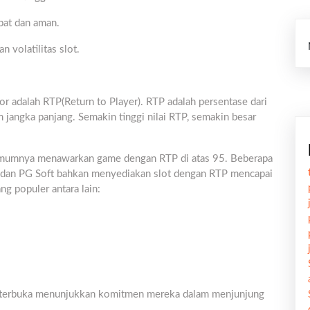
pat dan aman.
 volatilitas slot.
or adalah RTP(Return to Player). RTP adalah persentase dari
 jangka panjang. Semakin tinggi nilai RTP, semakin besar
a umumnya menawarkan game dengan RTP di atas 95. Beberapa
o, dan PG Soft bahkan menyediakan slot dengan RTP mencapai
g populer antara lain:
a terbuka menunjukkan komitmen mereka dalam menjunjung