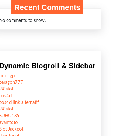
Recent Comments
No comments to show.
Dynamic Blogroll & Sidebar
totosgp
paragon777
j88slot
pos4d
pos4d link alternatif
j88slot
SUHU189
ayamtoto
Slot Jackpot
dagotogel