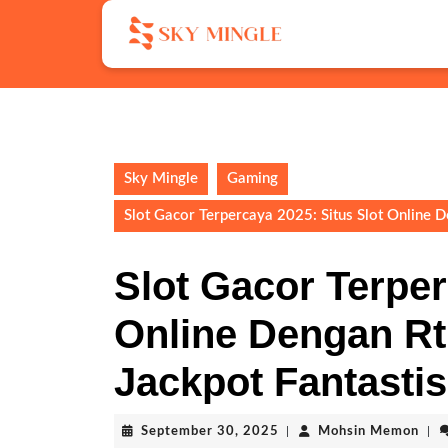
Skip
to
content
Skip
to
content
Sky Mingle
Gaming
Slot Gacor Terpercaya 2025: Situs Slot Online D
Slot Gacor Terper
Online Dengan Rt
Jackpot Fantastis
September
Moh
September 30, 2025
|
Mohsin Memon
|