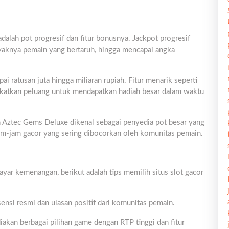
 adalah pot progresif dan fitur bonusnya. Jackpot progresif
yaknya pemain yang bertaruh, hingga mencapai angka
i ratusan juta hingga miliaran rupiah. Fitur menarik seperti
ngkatkan peluang untuk mendapatkan hadiah besar dalam waktu
 Aztec Gems Deluxe dikenal sebagai penyedia pot besar yang
jam-jam gacor yang sering dibocorkan oleh komunitas pemain.
yar kemenangan, berikut adalah tips memilih situs slot gacor
sensi resmi dan ulasan positif dari komunitas pemain.
iakan berbagai pilihan game dengan RTP tinggi dan fitur