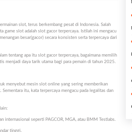
on
ermainan slot, terus berkembang pesat di Indonesia. Salah
nta game slot adalah slot gacor terpercaya. Istilah ini mengacu
menangan besar(gacor) secara konsisten serta terpercaya dari
lam tentang apa itu slot gacor terpercaya, bagaimana memilih
tis menjadi daya tarik utama bagi para pemain di tahun 2025.
ntuk menyebut mesin slot online yang sering memberikan
 Sementara itu, kata terpercaya mengacu pada legalitas dan
lain:
dian internasional seperti PAGCOR, MGA, atau BMM Testlabs.
dar tinggi.