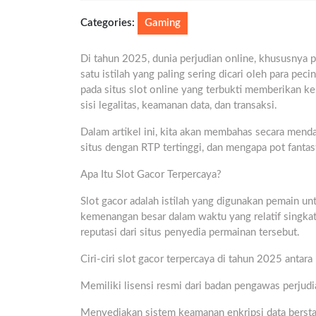
30,
Mem
2025
Categories:
Gaming
Di tahun 2025, dunia perjudian online, khususnya p
satu istilah yang paling sering dicari oleh para peci
pada situs slot online yang terbukti memberikan ke
sisi legalitas, keamanan data, dan transaksi.
Dalam artikel ini, kita akan membahas secara menda
situs dengan RTP tertinggi, dan mengapa pot fantas
Apa Itu Slot Gacor Terpercaya?
Slot gacor adalah istilah yang digunakan pemain u
kemenangan besar dalam waktu yang relatif singkat.
reputasi dari situs penyedia permainan tersebut.
Ciri-ciri slot gacor terpercaya di tahun 2025 antara 
Memiliki lisensi resmi dari badan pengawas perju
Menyediakan sistem keamanan enkripsi data berstan