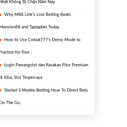
Nhất Không Bị Chặn Năm Nay
Why M88 Link’s Live Betting Beats
Mansion88 and Taptapbet Today
How to Use Coklat777’s Demo Mode to
Practice for Free ,
Login Pawangslot dan Rasakan Fitur Premium
di Situs Slot Terpercaya
Sbobet S Mobile Betting How To Direct Bets
On The Go,