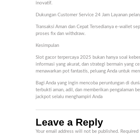
inovatif.
Dukungan Customer Service 24 Jam Layanan pelang
Transaksi Aman dan Cepat Tersedianya e-wallet se
proses fix dan withdraw.
Kesimpulan
Slot gacor terpercaya 2025 bukan hanya soal keberu
informasi yang akurat, dan strategi bermain yang c
menawarkan pot fantastis, peluang Anda untuk men
Bagi Anda yang ingin mencoba peruntungan di dunia 
terbukti aman, adil, dan memberikan pengalaman 
jackpot selalu menghampiri Anda
Leave a Reply
Your email address will not be published.
Required 