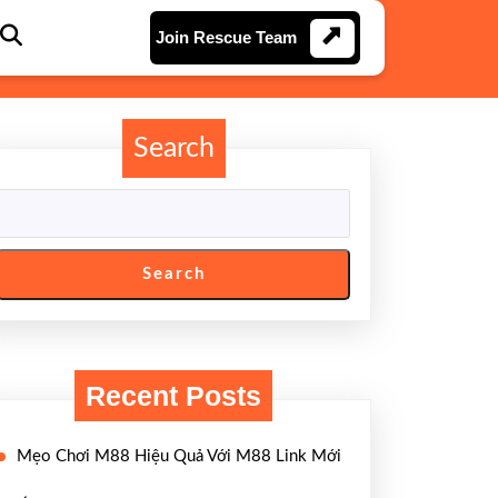
Join
Join Rescue Team
Rescue
Team
Search
Search
Recent Posts
Mẹo Chơi M88 Hiệu Quả Với M88 Link Mới