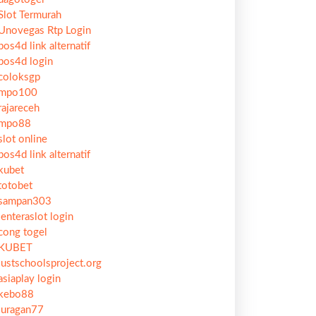
Slot Termurah
Unovegas Rtp Login
pos4d link alternatif
pos4d login
coloksgp
mpo100
rajareceh
mpo88
slot online
pos4d link alternatif
kubet
totobet
sampan303
lenteraslot login
cong togel
KUBET
justschoolsproject.org
asiaplay login
kebo88
juragan77