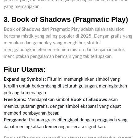
yang memanjakan.
3.
Book of Shadows (Pragmatic Play)
Book of Shadows
dari Pragmatic Play adalah salah satu slot
bertema mistik yang paling populer di 2025. Dengan grafis yang
memukau dan gameplay yang menghibur, slot ini
menggabungkan elemen-elemen misteri dan keajaiban untuk
menciptakan pengalaman bermain yang tak terlupakan.
Fitur Utama:
Expanding Symbols:
Fitur ini memungkinkan simbol yang
terpilih untuk berkembang di seluruh gulungan, meningkatkan
peluang kemenangan.
Free Spins:
Mendapatkan simbol
Book of Shadows
akan
memicu putaran gratis, dengan simbol ekspansi yang dapat
memberi pembayaran besar.
Pengganda:
Putaran gratis dilengkapi dengan pengganda yang
dapat meningkatkan kemenangan secara signifikan.