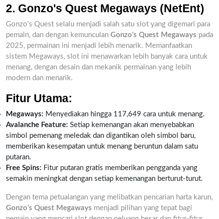
2.
Gonzo's Quest Megaways (NetEnt)
Gonzo's Quest selalu menjadi salah satu slot yang digemari para
pemain, dan dengan kemunculan
Gonzo's Quest Megaways
pada
2025, permainan ini menjadi lebih menarik. Memanfaatkan
sistem Megaways, slot ini menawarkan lebih banyak cara untuk
menang, dengan desain dan mekanik permainan yang lebih
modern dan menarik.
Fitur Utama:
Megaways:
Menyediakan hingga 117,649 cara untuk menang.
Avalanche Feature:
Setiap kemenangan akan menyebabkan
simbol pemenang meledak dan digantikan oleh simbol baru,
memberikan kesempatan untuk menang beruntun dalam satu
putaran.
Free Spins:
Fitur putaran gratis memberikan pengganda yang
semakin meningkat dengan setiap kemenangan berturut-turut.
Dengan tema petualangan yang melibatkan pencarian harta karun,
Gonzo’s Quest Megaways
menjadi pilihan yang tepat bagi
pemain yang mencari slot dengan peluang besar dan fitur-fitur