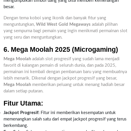
mengumpulkan simbol uang yang bisa memberi kemenangan
besar.
Dengan tema koboi yang ikonik dan banyak fitur yang
menguntungkan,
Wild West Gold Megaways
adalah pilihan
yang sempurna bagi pemain yang ingin menikmati permainan slot
yang seru dan menguntungkan.
6.
Mega Moolah 2025 (Microgaming)
Mega Moolah
adalah slot progresif yang sudah lama menjadi
favorit di kalangan pemain di seluruh dunia, dan pada 2025,
permainan ini kembali dengan pembaruan baru yang membuatnya
lebih menarik. Dikenal dengan jackpot progresif yang besar,
Mega Moolah
memberikan peluang untuk menang hadiah besar
dalam setiap putaran.
Fitur Utama:
Jackpot Progresif:
Fitur ini memberikan kesempatan untuk
memenangkan salah satu dari empat jackpot progresif yang terus
berkembang.