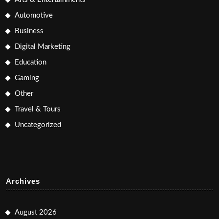
Automotive
Business
Digital Marketing
Education
Gaming
Other
Travel & Tours
Uncategorized
Archives
August 2026