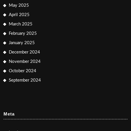
May 2025
April 2025
March 2025
February 2025
January 2025
December 2024
November 2024
October 2024
September 2024
Meta