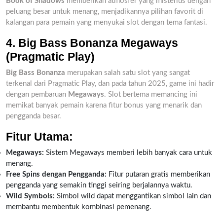
Book of Shadows
memberikan atmosfer yang misterius dengan
peluang besar untuk menang, menjadikannya pilihan favorit di
kalangan para pemain yang menyukai slot dengan tema fantasi.
4.
Big Bass Bonanza Megaways
(Pragmatic Play)
Big Bass Bonanza
merupakan salah satu slot yang sangat
terkenal dari Pragmatic Play, dan pada tahun 2025, game ini hadir
dengan pembaruan
Megaways
. Slot bertema memancing ini
memikat banyak pemain karena fitur bonus yang menarik dan
pengganda besar.
Fitur Utama:
Megaways:
Sistem Megaways memberi lebih banyak cara untuk
menang.
Free Spins dengan Pengganda:
Fitur putaran gratis memberikan
pengganda yang semakin tinggi seiring berjalannya waktu.
Wild Symbols:
Simbol wild dapat menggantikan simbol lain dan
membantu membentuk kombinasi pemenang.