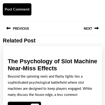
Post
navigation
PREVIOUS
NEXT
Related Post
Previous
Next
post:
post:
The Psychology of Slot Machine
The
Near-Miss Effects
Psychology
Beyond the spinning reels and flashy lights lies a
of
sophisticated psychological battlefield where slot
Slot
machines are designed to keep players engaged. While
Machine
many discuss the house edge, a less common
Near-