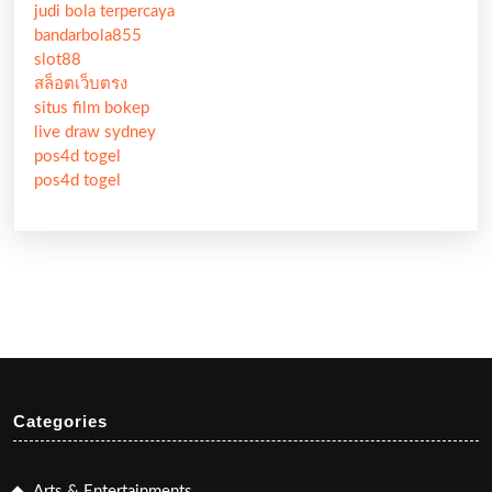
judi bola terpercaya
bandarbola855
slot88
สล็อตเว็บตรง
situs film bokep
live draw sydney
pos4d togel
pos4d togel
Categories
Arts & Entertainments