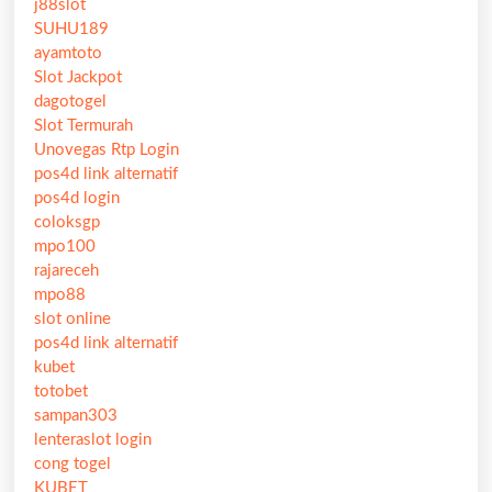
j88slot
SUHU189
ayamtoto
Slot Jackpot
dagotogel
Slot Termurah
Unovegas Rtp Login
pos4d link alternatif
pos4d login
coloksgp
mpo100
rajareceh
mpo88
slot online
pos4d link alternatif
kubet
totobet
sampan303
lenteraslot login
cong togel
KUBET