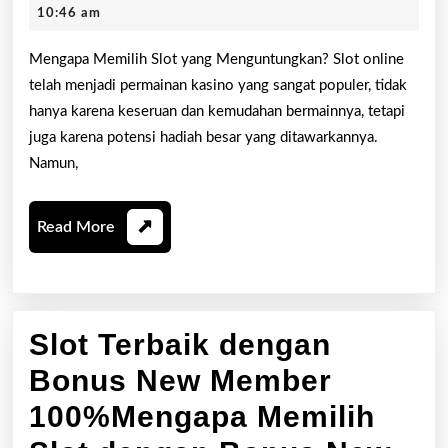
M
3,
10:46 am
2025
T
Mengapa Memilih Slot yang Menguntungkan? Slot online
In
telah menjadi permainan kasino yang sangat populer, tidak
hanya karena keseruan dan kemudahan bermainnya, tetapi
juga karena potensi hadiah besar yang ditawarkannya.
Namun,
Read
Read More
More
Slot Terbaik dengan
Bonus New Member
100%Mengapa Memilih