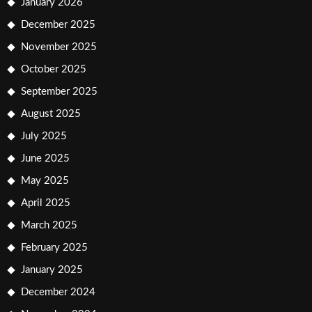
January 2026
December 2025
November 2025
October 2025
September 2025
August 2025
July 2025
June 2025
May 2025
April 2025
March 2025
February 2025
January 2025
December 2024