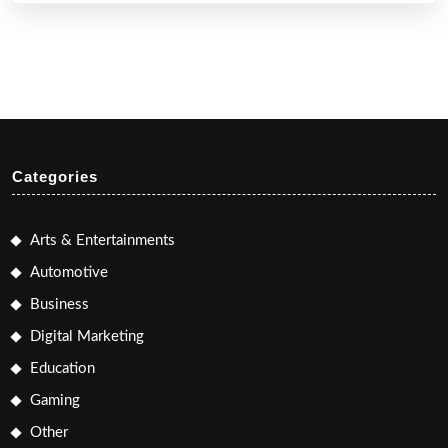
Categories
Arts & Entertainments
Automotive
Business
Digital Marketing
Education
Gaming
Other