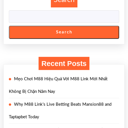
Search
Recent Posts
Mẹo Chơi M88 Hiệu Quả Với M88 Link Mới Nhất
Không Bị Chặn Năm Nay
Why M88 Link’s Live Betting Beats Mansion88 and
Taptapbet Today