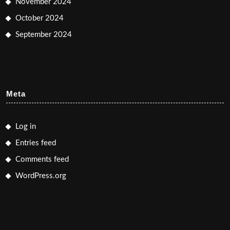
November 2024
October 2024
September 2024
Meta
Log in
Entries feed
Comments feed
WordPress.org