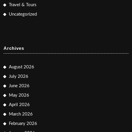
Travel & Tours
Uncategorized
Archives
August 2026
July 2026
June 2026
May 2026
April 2026
March 2026
February 2026