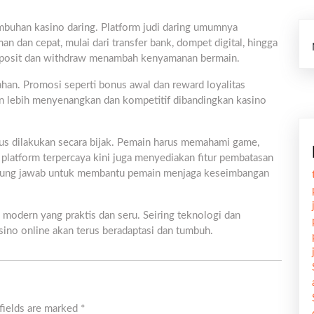
buhan kasino daring. Platform judi daring umumnya
dan cepat, mulai dari transfer bank, dompet digital, hingga
eposit dan withdraw menambah kenyamanan bermain.
han. Promosi seperti bonus awal dan reward loyalitas
n lebih menyenangkan dan kompetitif dibandingkan kasino
us dilakukan secara bijak. Pemain harus memahami game,
platform terpercaya kini juga menyediakan fitur pembatasan
nggung jawab untuk membantu pemain menjaga keseimbangan
l modern yang praktis dan seru. Seiring teknologi dan
ino online akan terus beradaptasi dan tumbuh.
fields are marked
*