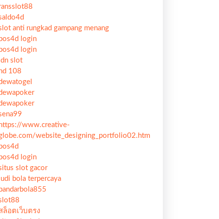
ransslot88
saldo4d
slot anti rungkad gampang menang
pos4d login
pos4d login
idn slot
hd 108
dewatogel
dewapoker
dewapoker
sena99
https://www.creative-
globe.com/website_designing_portfolio02.htm
pos4d
pos4d login
situs slot gacor
judi bola terpercaya
bandarbola855
slot88
สล็อตเว็บตรง