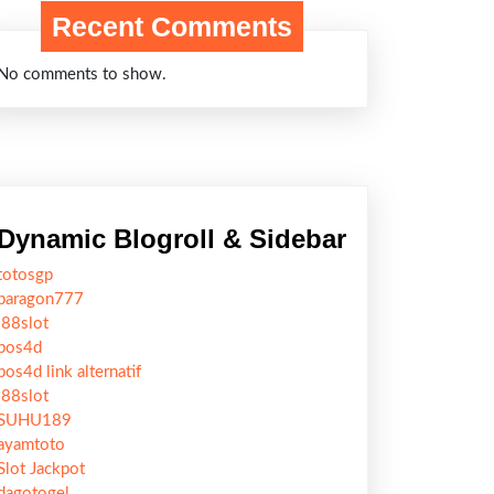
Recent Comments
No comments to show.
Dynamic Blogroll & Sidebar
totosgp
paragon777
j88slot
pos4d
pos4d link alternatif
j88slot
SUHU189
ayamtoto
Slot Jackpot
dagotogel