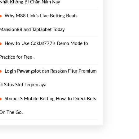
Nhất Không Bị Chặn Năm Nay
Why M88 Link’s Live Betting Beats
Mansion88 and Taptapbet Today
How to Use Coklat777’s Demo Mode to
Practice for Free ,
Login Pawangslot dan Rasakan Fitur Premium
di Situs Slot Terpercaya
Sbobet S Mobile Betting How To Direct Bets
On The Go,