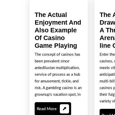
The Actual
The 
Enjoyment And
Draw
Also Example
A Thr
Of Casino
Aren
The
Game Playing
line
Actual
The concept of casinos has
Enter the
Enjoyment
been prevalent since
casinos,
And
antediluvian multiplication,
meets vi
Also
service of process as a hub
anticipat
for amusement, tickle, and
multi-bil
Example
risk. A gambling casino is an
casinos p
Of
grownup’s vacation spot, in
their ful
Casino
variety 
Game
Read
Read More
Playing
More