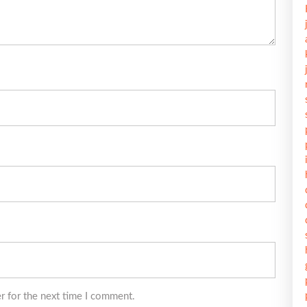
r for the next time I comment.