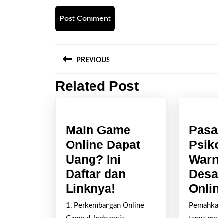
Post
PREVIOUS
navigation
Related Post
Previous
post:
Main Game
Pasa
Online Dapat
Psik
Uang? Ini
Warn
Daftar dan
Desa
Main
Linknya!
Onli
Game
1. Perkembangan Online
Pernahka
Online