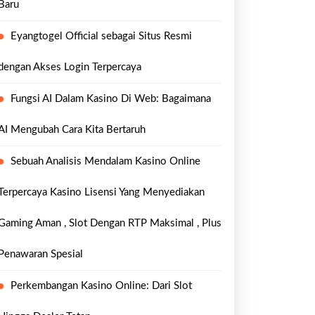
Baru
Eyangtogel Official sebagai Situs Resmi
dengan Akses Login Terpercaya
Fungsi AI Dalam Kasino Di Web: Bagaimana
AI Mengubah Cara Kita Bertaruh
Sebuah Analisis Mendalam Kasino Online
Terpercaya Kasino Lisensi Yang Menyediakan
Gaming Aman , Slot Dengan RTP Maksimal , Plus
Penawaran Spesial
Perkembangan Kasino Online: Dari Slot