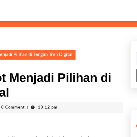
jadi Pilihan di Tengah Tren Digital
 Menjadi Pilihan di
al
istrator
0 Comment
|
10:12 pm