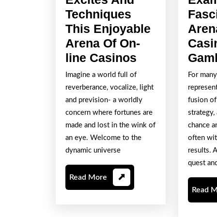
Techniques
Fasc
This Enjoyable
Aren
Arena Of On-
Casi
Excites
line Casinos
Gamb
And
Imagine a world full of
For many,
Techniques
reverberance, vocalize, light
represent
This
and prevision- a worldly
fusion of
Enjoyable
concern where fortunes are
strategy,
made and lost in the wink of
chance a
Arena
an eye. Welcome to the
often wi
Of
dynamic universe
results. 
On-
quest an
line
Read
Read More
Casinos
More
Read 