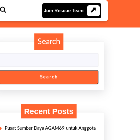
Join
Join Rescue Team
Rescue
Team
Search
Search
Recent Posts
Pusat Sumber Daya AGAM69 untuk Anggota