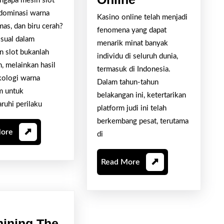
ngapa mesin slot
Warna
Besar
idominasi warna
Kasino online telah menjadi
dalam
Besar:
mas, dan biru cerah?
fenomena yang dapat
isual dalam
Desain
Strategi
menarik minat banyak
n slot bukanlah
Slot
Untuk
individu di seluruh dunia,
, melainkan hasil
termasuk di Indonesia.
Online
Pencapaian
ikologi warna
Dalam tahun-tahun
Dalam
m untuk
belakangan ini, ketertarikan
Perjudian
uhi perilaku
platform judi ini telah
Online
berkembang pesat, terutama
Read
More
di
More
Read
Read More
More
ining The