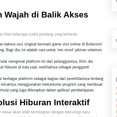
 Wajah di Balik Akses
a lihat beberapa sudut pandang yang berbeda:
n bahwa sesi singkat bermain game slot online di Boboslot
. Bagi dia, ini adalah cara untuk ‘me-reset’ pikiran sebelum
ulai mengenal platform ini dari pelanggannya. Kini, dia
i hiburan di kala sepi, melihatnya sebagai pengganti
 berbagai platform sebagai bagian dari penelitiannya tentang
t, misalnya, menggunakan mekanisme progresi yang membuat
insip yang juga diterapkan dalam aplikasi pembelajaran.
lusi Hiburan Interaktif
besar akan lebih terintegrasi dengan teknologi baru.