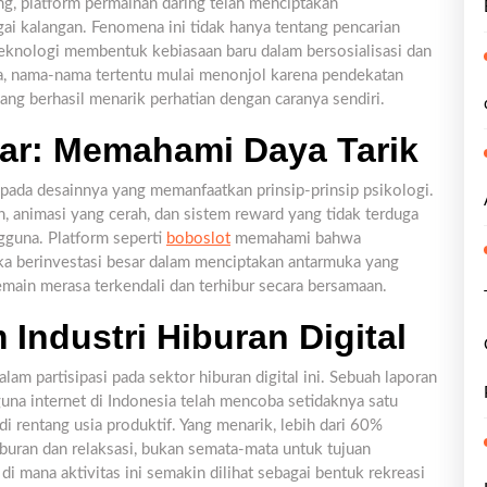
ng, platform permainan daring telah menciptakan
gai kalangan. Fenomena ini tidak hanya tentang pencarian
teknologi membentuk kebiasaan baru dalam bersosialisasi dan
ia, nama-nama tertentu mulai menonjol karena pendekatan
ang berhasil menarik perhatian dengan caranya sendiri.
ayar: Memahami Daya Tarik
k pada desainnya yang memanfaatkan prinsip-prinsip psikologi.
 animasi yang cerah, dan sistem reward yang tidak terduga
gguna. Platform seperti
boboslot
memahami bahwa
a berinvestasi besar dalam menciptakan antarmuka yang
main merasa terkendali dan terhibur secara bersamaan.
m Industri Hiburan Digital
am partisipasi pada sektor hiburan digital ini. Sebuah laporan
a internet di Indonesia telah mencoba setidaknya satu
i rentang usia produktif. Yang menarik, lebih dari 60%
buran dan relaksasi, bukan semata-mata untuk tujuan
di mana aktivitas ini semakin dilihat sebagai bentuk rekreasi