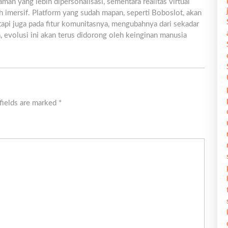
n yang lebih dipersonalisasi, sementara realitas virtual
h imersif. Platform yang sudah mapan, seperti Boboslot, akan
tapi juga pada fitur komunitasnya, mengubahnya dari sekadar
ya, evolusi ini akan terus didorong oleh keinginan manusia
fields are marked
*