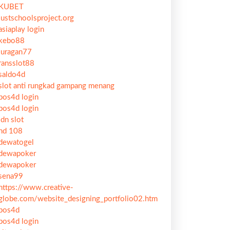
KUBET
justschoolsproject.org
asiaplay login
kebo88
juragan77
ransslot88
saldo4d
slot anti rungkad gampang menang
pos4d login
pos4d login
idn slot
hd 108
dewatogel
dewapoker
dewapoker
sena99
https://www.creative-
globe.com/website_designing_portfolio02.htm
pos4d
pos4d login