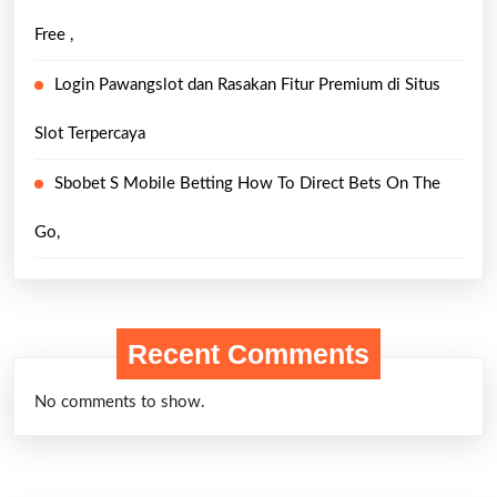
Free ,
Login Pawangslot dan Rasakan Fitur Premium di Situs
Slot Terpercaya
Sbobet S Mobile Betting How To Direct Bets On The
Go,
Recent Comments
No comments to show.