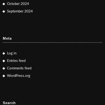
October 2024
September 2024
Meta
Log in
Entries feed
Comments feed
WordPress.org
Search