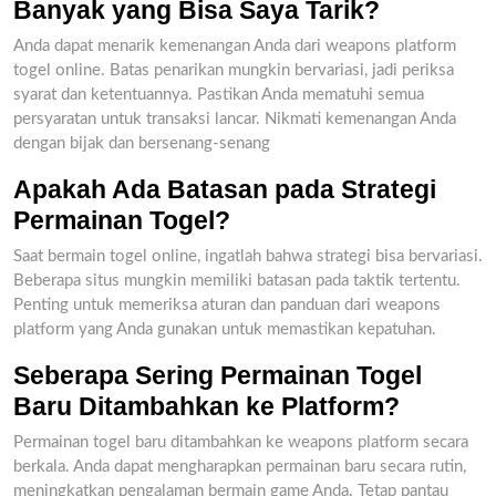
Banyak yang Bisa Saya Tarik?
Anda dapat menarik kemenangan Anda dari weapons platform
togel online. Batas penarikan mungkin bervariasi, jadi periksa
syarat dan ketentuannya. Pastikan Anda mematuhi semua
persyaratan untuk transaksi lancar. Nikmati kemenangan Anda
dengan bijak dan bersenang-senang
Apakah Ada Batasan pada Strategi
Permainan Togel?
Saat bermain togel online, ingatlah bahwa strategi bisa bervariasi.
Beberapa situs mungkin memiliki batasan pada taktik tertentu.
Penting untuk memeriksa aturan dan panduan dari weapons
platform yang Anda gunakan untuk memastikan kepatuhan.
Seberapa Sering Permainan Togel
Baru Ditambahkan ke Platform?
Permainan togel baru ditambahkan ke weapons platform secara
berkala. Anda dapat mengharapkan permainan baru secara rutin,
meningkatkan pengalaman bermain game Anda. Tetap pantau