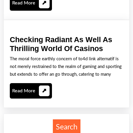
Read
Read More
Ditonton
More
Pada
Tahun
2024
Checking Radiant As Well As
Checkin
Thrilling World Of Casinos
Radiant
The moral force earthly concern of to4d link alternatif is
As
not merely restrained to the realm of gaming and sporting
Well
but extends to offer an go through, catering to many
As
Read
Read More
Thrilling
More
World
Of
Casinos
Search