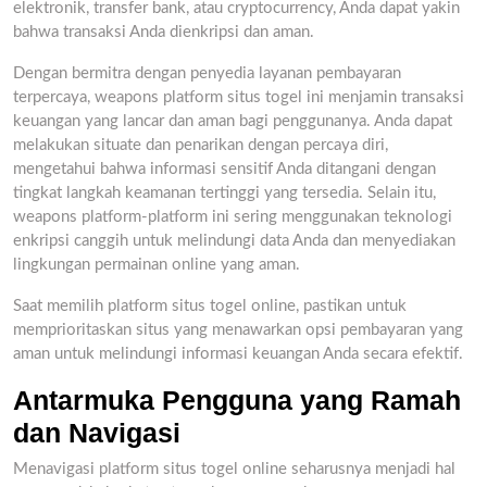
elektronik, transfer bank, atau cryptocurrency, Anda dapat yakin
bahwa transaksi Anda dienkripsi dan aman.
Dengan bermitra dengan penyedia layanan pembayaran
terpercaya, weapons platform situs togel ini menjamin transaksi
keuangan yang lancar dan aman bagi penggunanya. Anda dapat
melakukan situate dan penarikan dengan percaya diri,
mengetahui bahwa informasi sensitif Anda ditangani dengan
tingkat langkah keamanan tertinggi yang tersedia. Selain itu,
weapons platform-platform ini sering menggunakan teknologi
enkripsi canggih untuk melindungi data Anda dan menyediakan
lingkungan permainan online yang aman.
Saat memilih platform situs togel online, pastikan untuk
memprioritaskan situs yang menawarkan opsi pembayaran yang
aman untuk melindungi informasi keuangan Anda secara efektif.
Antarmuka Pengguna yang Ramah
dan Navigasi
Menavigasi platform situs togel online seharusnya menjadi hal