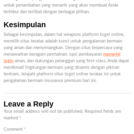
untuk penambahan yang menarik yang akan membuat Anda
terhibur dan terlibat dengan berbagai pilihan.
Kesimpulan
Sebagai kesimpulan, dalam hal weapons platform togel online,
memilih situs teratas adalah kunci untuk pengalaman bermain
yang aman dan menyenangkan. Dengan situs terpercaya yang
menawarkan beragam permainan, opsi pembayaran
meme4d
login
aman, dan dukungan pelanggan yang first-class, Anda dapat
menikmati lingkungan bermain yang dinamis dengan pikiran
tentram. Jelajahi platform situs togel online teratas ini untuk
pengalaman bermain insurance premium hari ini.
Leave a Reply
Your email address will not be published.
Required fields are
marked
*
Comment
*