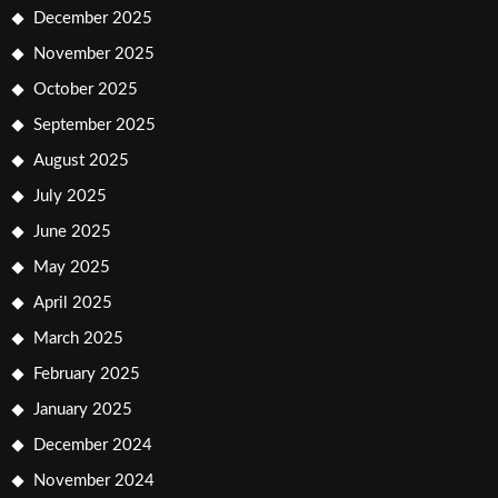
December 2025
November 2025
October 2025
September 2025
August 2025
July 2025
June 2025
May 2025
April 2025
March 2025
February 2025
January 2025
December 2024
November 2024