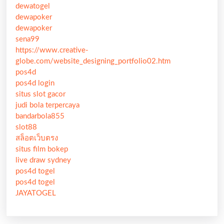
dewatogel
dewapoker
dewapoker
sena99
https://www.creative-
globe.com/website_designing_portfolio02.htm
pos4d
pos4d login
situs slot gacor
judi bola terpercaya
bandarbola855
slot88
สล็อตเว็บตรง
situs film bokep
live draw sydney
pos4d togel
pos4d togel
JAYATOGEL