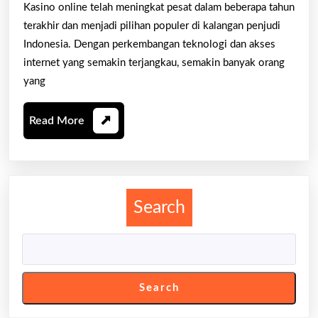
Aktivitas
Kasino online telah meningkat pesat dalam beberapa tahun
Kasino
terakhir dan menjadi pilihan populer di kalangan penjudi
Daring:
Indonesia. Dengan perkembangan teknologi dan akses
Dari
internet yang semakin terjangkau, semakin banyak orang
yang
Slot
Klasik
Read
Read More
Hingga
More
Pengalam
Dealer
Live
Search
Search