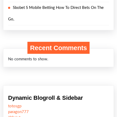
Sbobet S Mobile Betting How To Direct Bets On The
Go,
Recent Comments
No comments to show.
Dynamic Blogroll & Sidebar
totosgp
paragon777