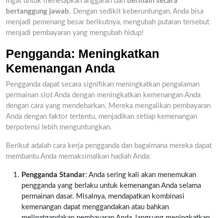
ingat untuk menetapkan anggaran dan
bermain secara
bertanggung jawab
. Dengan sedikit keberuntungan, Anda bisa
menjadi pemenang besar berikutnya, mengubah putaran tersebut
menjadi pembayaran yang mengubah hidup!
Pengganda: Meningkatkan
Kemenangan Anda
Pengganda dapat secara signifikan meningkatkan pengalaman
permainan slot Anda dengan meningkatkan kemenangan Anda
dengan cara yang mendebarkan. Mereka mengalikan pembayaran
Anda dengan faktor tertentu, menjadikan setiap kemenangan
berpotensi lebih menguntungkan.
Berikut adalah cara kerja pengganda dan bagaimana mereka dapat
membantu Anda memaksimalkan hadiah Anda:
Pengganda Standar
: Anda sering kali akan menemukan
pengganda yang berlaku untuk kemenangan Anda selama
permainan dasar. Misalnya, mendapatkan kombinasi
kemenangan dapat menggandakan atau bahkan
melipatgandakan pembayaran Anda, langsung meningkatkan