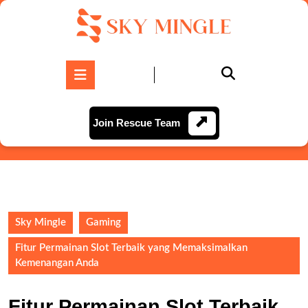
Skip
to
content
Skip
to
Open
content
Button
Join
Join Rescue Team
Rescue
Team
Sky Mingle
Gaming
Fitur Permainan Slot Terbaik yang Memaksimalkan
Kemenangan Anda
Fitur Permainan Slot Terbaik