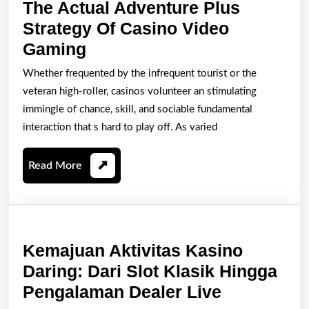
The Actual Adventure Plus
Strategy Of Casino Video
The
Gaming
Actual
Whether frequented by the infrequent tourist or the
Adventure
veteran high-roller, casinos volunteer an stimulating
Plus
immingle of chance, skill, and sociable fundamental
Strategy
interaction that s hard to play off. As varied
Of
Read
Read More
Casino
More
Video
Gaming
Kemajuan Aktivitas Kasino
Daring: Dari Slot Klasik Hingga
Kemajuan
Pengalaman Dealer Live