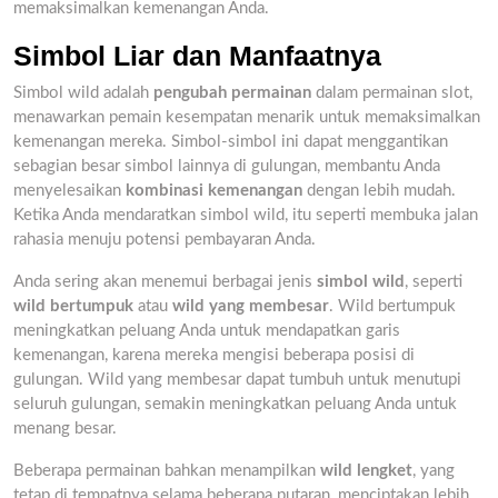
memaksimalkan kemenangan Anda.
Simbol Liar dan Manfaatnya
Simbol wild adalah
pengubah permainan
dalam permainan slot,
menawarkan pemain kesempatan menarik untuk memaksimalkan
kemenangan mereka. Simbol-simbol ini dapat menggantikan
sebagian besar simbol lainnya di gulungan, membantu Anda
menyelesaikan
kombinasi kemenangan
dengan lebih mudah.
Ketika Anda mendaratkan simbol wild, itu seperti membuka jalan
rahasia menuju potensi pembayaran Anda.
Anda sering akan menemui berbagai jenis
simbol wild
, seperti
wild bertumpuk
atau
wild yang membesar
. Wild bertumpuk
meningkatkan peluang Anda untuk mendapatkan garis
kemenangan, karena mereka mengisi beberapa posisi di
gulungan. Wild yang membesar dapat tumbuh untuk menutupi
seluruh gulungan, semakin meningkatkan peluang Anda untuk
menang besar.
Beberapa permainan bahkan menampilkan
wild lengket
, yang
tetap di tempatnya selama beberapa putaran, menciptakan lebih