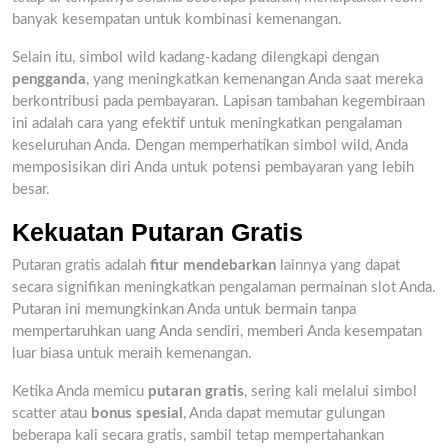
banyak kesempatan untuk kombinasi kemenangan.
Selain itu, simbol wild kadang-kadang dilengkapi dengan
pengganda
, yang meningkatkan kemenangan Anda saat mereka
berkontribusi pada pembayaran. Lapisan tambahan kegembiraan
ini adalah cara yang efektif untuk meningkatkan pengalaman
keseluruhan Anda. Dengan memperhatikan simbol wild, Anda
memposisikan diri Anda untuk potensi pembayaran yang lebih
besar.
Kekuatan Putaran Gratis
Putaran gratis adalah
fitur mendebarkan
lainnya yang dapat
secara signifikan meningkatkan pengalaman permainan slot Anda.
Putaran ini memungkinkan Anda untuk bermain tanpa
mempertaruhkan uang Anda sendiri, memberi Anda kesempatan
luar biasa untuk meraih kemenangan.
Ketika Anda memicu
putaran gratis
, sering kali melalui simbol
scatter atau
bonus spesial
, Anda dapat memutar gulungan
beberapa kali secara gratis, sambil tetap mempertahankan