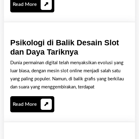
Read
Read More
Onl
More
De
Rtp
Ter
Psikologi di Balik Desain Slot
Da
Psikologi
dan Daya Tariknya
Jac
di
Fan
Dunia permainan digital telah menyaksikan evolusi yang
Balik
luar biasa, dengan mesin slot online menjadi salah satu
Desain
yang paling populer. Namun, di balik grafis yang berkilau
Slot
dan suara yang menggembirakan, terdapat
dan
Read
Read More
Daya
More
Tariknya