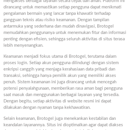
mengakses berbagai layanan secara cepat dan aman. Platform ini
dirancang untuk memastikan setiap pengguna dapat menikmati
pengalaman bermain yang lancar tanpa khawatir terhadap
gangguan teknis atau risiko keamanan. Dengan tampilan
antarmuka yang sederhana dan mudah dinavigasi, Brotogel
memudahkan penggunanya untuk menemukan fitur dan informasi
penting dengan efisien, sehingga seluruh aktivitas di situs terasa
lebih menyenangkan.
Keamanan menjadi fokus utama di Brotogel, terutama dalam
proses login. Setiap akun pengguna dilindungi dengan sistem
enkripsi canggih yang menjaga kerahasiaan data pribadi dan
transaksi, sehingga hanya pemilik akun yang memiliki akses
penuh. Sistem keamanan ini juga dirancang untuk mencegah
potensi penyalahgunaan, memberikan rasa aman bagi pengguna
saat masuk dan menggunakan berbagai layanan yang tersedia.
Dengan begitu, setiap aktivitas di website resmi ini dapat
dilakukan dengan nyaman tanpa kekhawatiran.
Selain keamanan, Brotogel juga menekankan kestabilan dan
keandalan layanannya. Situs ini dioptimalkan agar dapat diakses