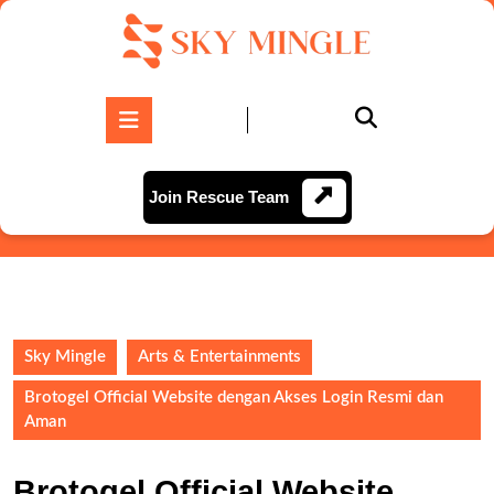
Skip
to
content
Skip
to
Open
content
Button
Join
Join Rescue Team
Rescue
Team
Sky Mingle
Arts & Entertainments
Brotogel Official Website dengan Akses Login Resmi dan
Aman
Brotogel Official Website