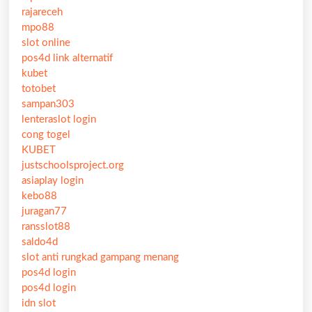
rajareceh
mpo88
slot online
pos4d link alternatif
kubet
totobet
sampan303
lenteraslot login
cong togel
KUBET
justschoolsproject.org
asiaplay login
kebo88
juragan77
ransslot88
saldo4d
slot anti rungkad gampang menang
pos4d login
pos4d login
idn slot