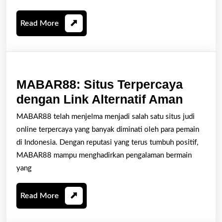
Gameplay
Read
Read More
More
MABAR88: Situs Terpercaya
MABA
dengan Link Alternatif Aman
Situs
MABAR88 telah menjelma menjadi salah satu situs judi
Terper
online terpercaya yang banyak diminati oleh para pemain
denga
di Indonesia. Dengan reputasi yang terus tumbuh positif,
Link
MABAR88 mampu menghadirkan pengalaman bermain
yang
Alterna
Aman
Read
Read More
More