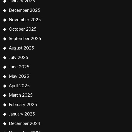
January 2026
December 2025
November 2025
October 2025
September 2025
August 2025
July 2025
June 2025
May 2025
April 2025
March 2025
February 2025
January 2025
December 2024