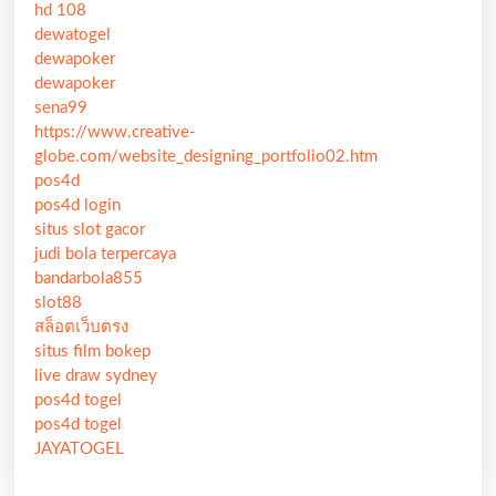
hd 108
dewatogel
dewapoker
dewapoker
sena99
https://www.creative-
globe.com/website_designing_portfolio02.htm
pos4d
pos4d login
situs slot gacor
judi bola terpercaya
bandarbola855
slot88
สล็อตเว็บตรง
situs film bokep
live draw sydney
pos4d togel
pos4d togel
JAYATOGEL