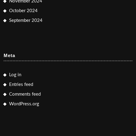
November 2024
October 2024
September 2024
Meta
Log in
Entries feed
Comments feed
WordPress.org