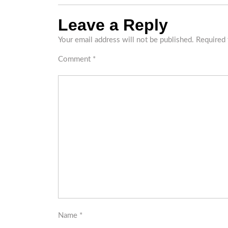
Leave a Reply
Your email address will not be published.
Required 
Comment
*
Name
*