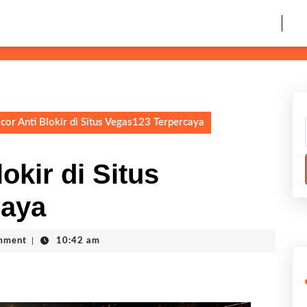
cor Anti Blokir di Situs Vegas123 Terpercaya
okir di Situs
caya
uy
mment
|
10:42 am