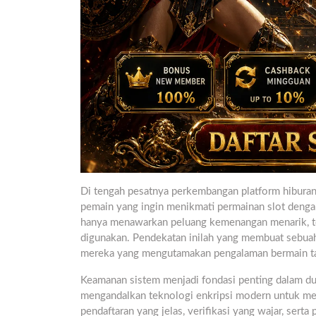
Di tengah pesatnya perkembangan platform hiburan 
pemain yang ingin menikmati permainan slot denga
hanya menawarkan peluang kemenangan menarik, teta
digunakan. Pendekatan inilah yang membuat sebuah p
mereka yang mengutamakan pengalaman bermain tanp
Keamanan sistem menjadi fondasi penting dalam dun
mengandalkan teknologi enkripsi modern untuk mel
pendaftaran yang jelas, verifikasi yang wajar, ser