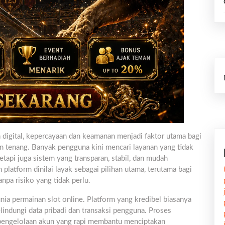
digital, kepercayaan dan keamanan menjadi faktor utama bagi
n tenang. Banyak pengguna kini mencari layanan yang tidak
pi juga sistem yang transparan, stabil, dan mudah
latform dinilai layak sebagai pilihan utama, terutama bagi
a risiko yang tidak perlu.
ia permainan slot online. Platform yang kredibel biasanya
indungi data pribadi dan transaksi pengguna. Proses
ta pengelolaan akun yang rapi membantu menciptakan