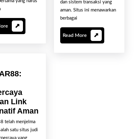
pertama yang harus
dan sistem transaksi yang
Deposit
n
aman. Situs ini menawarkan
QRIS
berbagai
Terpercay
Read
More
More
Read
Read More
More
AR88:
s
ercaya
an Link
MABAR88:
rnatif Aman
Situs
 telah menjelma
Terpercaya
alah satu situs judi
dengan
erpercaya yang