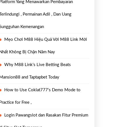
Platform Yang Menawarkan Pembayaran
Terlindungi , Permainan Adil , Dan Uang
Sungguhan Kemenangan
Mẹo Chơi M88 Hiệu Quả Với M88 Link Mới
Nhất Không Bị Chặn Năm Nay
Why M88 Link’s Live Betting Beats
Mansion88 and Taptapbet Today
How to Use Coklat777’s Demo Mode to
Practice for Free ,
Login Pawangslot dan Rasakan Fitur Premium