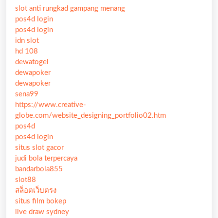
slot anti rungkad gampang menang
pos4d login
pos4d login
idn slot
hd 108
dewatogel
dewapoker
dewapoker
sena99
https://www.creative-
globe.com/website_designing_portfolio02.htm
pos4d
pos4d login
situs slot gacor
judi bola terpercaya
bandarbola855
slot88
สล็อตเว็บตรง
situs film bokep
live draw sydney