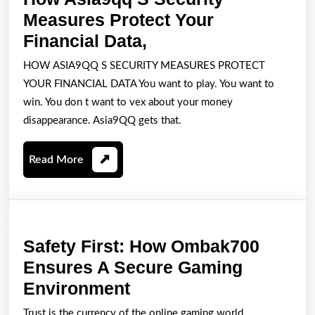
Measures Protect Your
How
Financial Data,
Asia9qq
HOW ASIA9QQ S SECURITY MEASURES PROTECT
S
YOUR FINANCIAL DATA You want to play. You want to
Security
win. You don t want to vex about your money
Measures
disappearance. Asia9QQ gets that.
Protect
Read
Read More
Your
More
Financial
Data,
Safety First: How Ombak700
Ensures A Secure Gaming
Safety
Environment
First:
Trust is the currency of the online gaming world