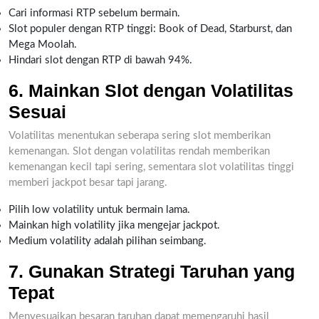
Cari informasi RTP sebelum bermain.
Slot populer dengan RTP tinggi: Book of Dead, Starburst, dan
Mega Moolah.
Hindari slot dengan RTP di bawah 94%.
6. Mainkan Slot dengan Volatilitas
Sesuai
Volatilitas menentukan seberapa sering slot memberikan
kemenangan. Slot dengan volatilitas rendah memberikan
kemenangan kecil tapi sering, sementara slot volatilitas tinggi
memberi jackpot besar tapi jarang.
Pilih low volatility untuk bermain lama.
Mainkan high volatility jika mengejar jackpot.
Medium volatility adalah pilihan seimbang.
7. Gunakan Strategi Taruhan yang
Tepat
Menyesuaikan besaran taruhan dapat memengaruhi hasil