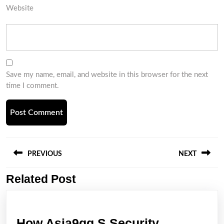
Website
Save my name, email, and website in this browser for the next
time I comment.
Post
navigation
PREVIOUS
NEXT
Related Post
Previous
Next
post:
post:
How Asia9qq S Security