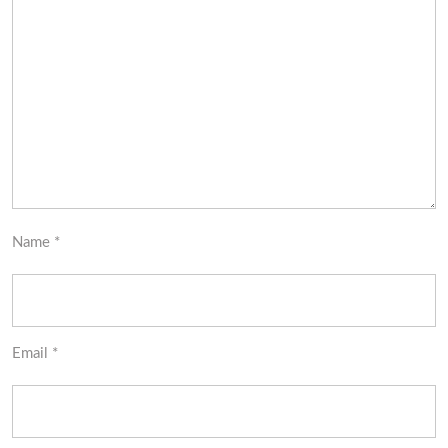
Name
*
Email
*