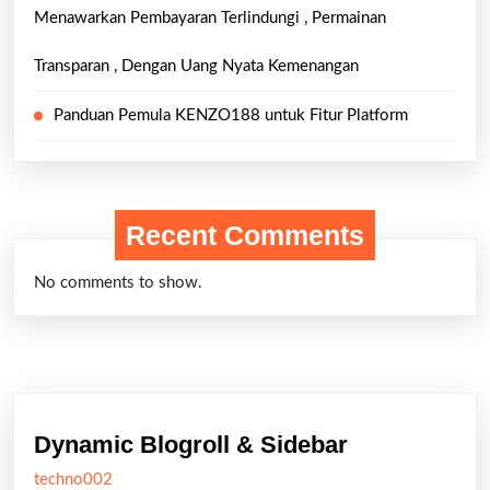
Menawarkan Pembayaran Terlindungi , Permainan
Transparan , Dengan Uang Nyata Kemenangan
Panduan Pemula KENZO188 untuk Fitur Platform
Recent Comments
No comments to show.
Dynamic Blogroll & Sidebar
techno002