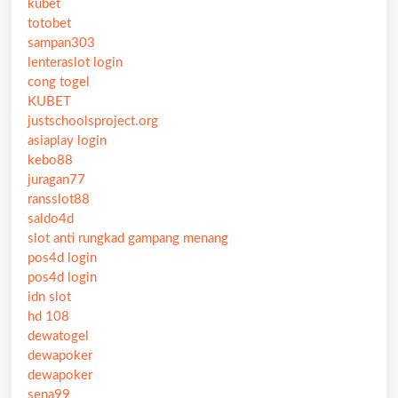
kubet
totobet
sampan303
lenteraslot login
cong togel
KUBET
justschoolsproject.org
asiaplay login
kebo88
juragan77
ransslot88
saldo4d
slot anti rungkad gampang menang
pos4d login
pos4d login
idn slot
hd 108
dewatogel
dewapoker
dewapoker
sena99