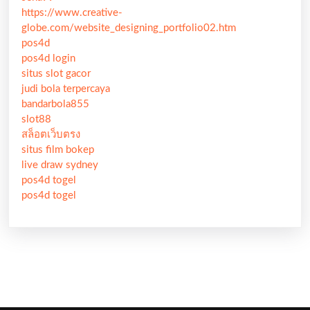
https://www.creative-
globe.com/website_designing_portfolio02.htm
pos4d
pos4d login
situs slot gacor
judi bola terpercaya
bandarbola855
slot88
สล็อตเว็บตรง
situs film bokep
live draw sydney
pos4d togel
pos4d togel