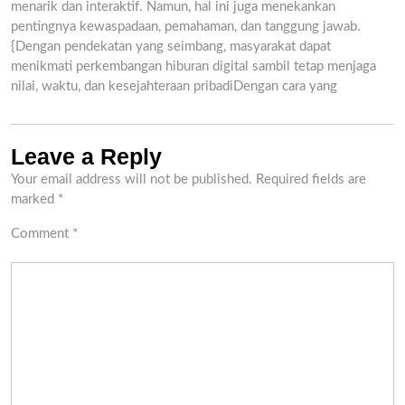
menarik dan interaktif. Namun, hal ini juga menekankan
pentingnya kewaspadaan, pemahaman, dan tanggung jawab.
{Dengan pendekatan yang seimbang, masyarakat dapat
menikmati perkembangan hiburan digital sambil tetap menjaga
nilai, waktu, dan kesejahteraan pribadiDengan cara yang
Leave a Reply
Your email address will not be published.
Required fields are
marked
*
Comment
*