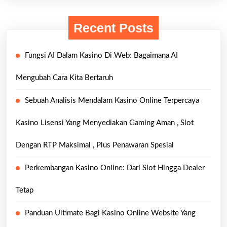
Recent Posts
Fungsi AI Dalam Kasino Di Web: Bagaimana AI
Mengubah Cara Kita Bertaruh
Sebuah Analisis Mendalam Kasino Online Terpercaya
Kasino Lisensi Yang Menyediakan Gaming Aman , Slot
Dengan RTP Maksimal , Plus Penawaran Spesial
Perkembangan Kasino Online: Dari Slot Hingga Dealer
Tetap
Panduan Ultimate Bagi Kasino Online Website Yang