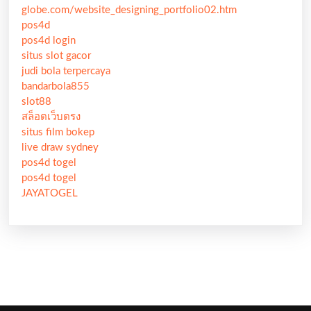
globe.com/website_designing_portfolio02.htm
pos4d
pos4d login
situs slot gacor
judi bola terpercaya
bandarbola855
slot88
สล็อตเว็บตรง
situs film bokep
live draw sydney
pos4d togel
pos4d togel
JAYATOGEL