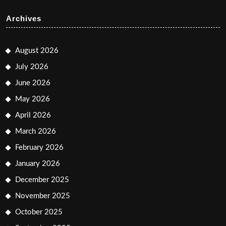
Archives
August 2026
July 2026
June 2026
May 2026
April 2026
March 2026
February 2026
January 2026
December 2025
November 2025
October 2025