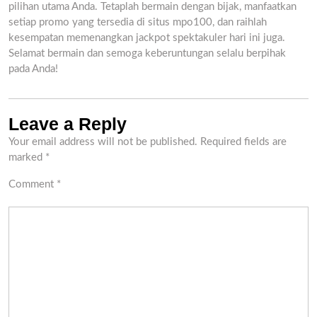
pilihan utama Anda. Tetaplah bermain dengan bijak, manfaatkan
setiap promo yang tersedia di situs mpo100, dan raihlah
kesempatan memenangkan jackpot spektakuler hari ini juga.
Selamat bermain dan semoga keberuntungan selalu berpihak
pada Anda!
Leave a Reply
Your email address will not be published.
Required fields are
marked
*
Comment
*