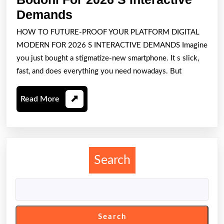
chop
How
Demands
While
To
Ensuring
HOW TO FUTURE-PROOF YOUR PLATFORM DIGITAL
Future-
Involution
MODERN FOR 2026 S INTERACTIVE DEMANDS Imagine
proof
you just bought a stigmatize-new smartphone. It s slick,
And
Your
fast, and does everything you need nowadays. But
Legitimacy
Weapons
Read
Read More
Platform
More
Integer
Bodoni
For
Search
2026
S
Interactive
Demands
Search