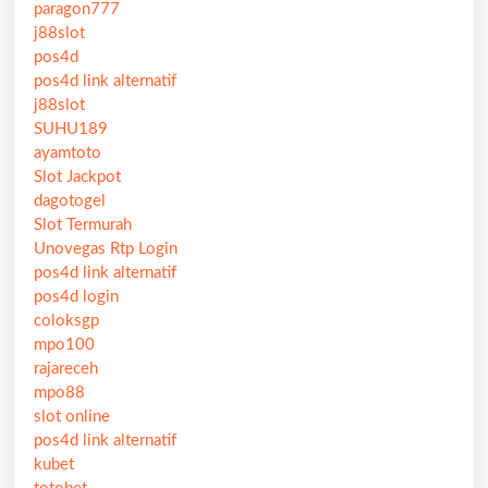
paragon777
j88slot
pos4d
pos4d link alternatif
j88slot
SUHU189
ayamtoto
Slot Jackpot
dagotogel
Slot Termurah
Unovegas Rtp Login
pos4d link alternatif
pos4d login
coloksgp
mpo100
rajareceh
mpo88
slot online
pos4d link alternatif
kubet