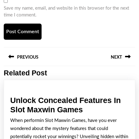
Save my name, email, and website in this browser for the next
time I comment.
Post
navigation
PREVIOUS
NEXT
Related Post
Previous
Next
post:
post:
Unlock Concealed Features In
Unlock
Slot Maxwin Games
Concealed
When performin Slot Maxwin Games, have you ever
Features
wondered about the mystery features that could
In
potentially rocket your winnings? Unveiling hidden within