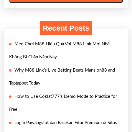
Recent Posts
Mẹo Chơi M88 Hiệu Quả Với M88 Link Mới Nhất
Không Bị Chặn Năm Nay
Why M88 Link’s Live Betting Beats Mansion88 and
Taptapbet Today
How to Use Coklat777’s Demo Mode to Practice for
Free ,
Login Pawangslot dan Rasakan Fitur Premium di Situs