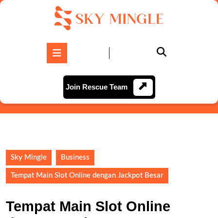
Skip
to
content
Skip
to
Open
content
Button
Join
Join Rescue Team
Rescue
Team
Sky Mingle
Business
Tempat Main Slot Online dengan Jackpot Besar
Tempat Main Slot Online