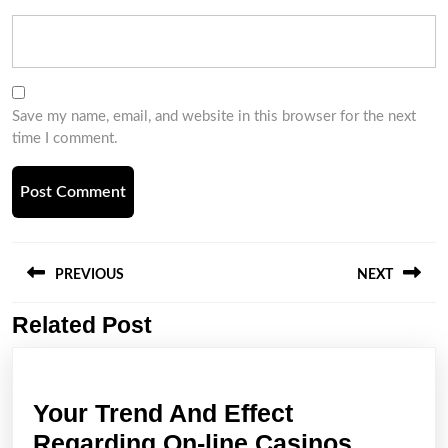
Save my name, email, and website in this browser for the next
time I comment.
Post
navigation
PREVIOUS
NEXT
Related Post
Previous
Next
post:
post:
Your Trend And Effect
Regarding On-line Casinos