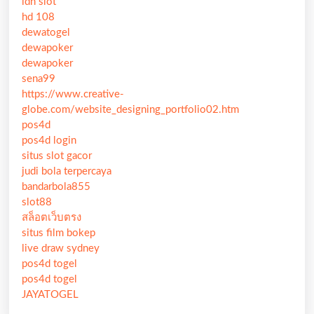
idn slot
hd 108
dewatogel
dewapoker
dewapoker
sena99
https://www.creative-
globe.com/website_designing_portfolio02.htm
pos4d
pos4d login
situs slot gacor
judi bola terpercaya
bandarbola855
slot88
สล็อตเว็บตรง
situs film bokep
live draw sydney
pos4d togel
pos4d togel
JAYATOGEL