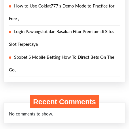
How to Use Coklat777’s Demo Mode to Practice for
Free ,
Login Pawangslot dan Rasakan Fitur Premium di Situs
Slot Terpercaya
Sbobet S Mobile Betting How To Direct Bets On The
Go,
Recent Comments
No comments to show.