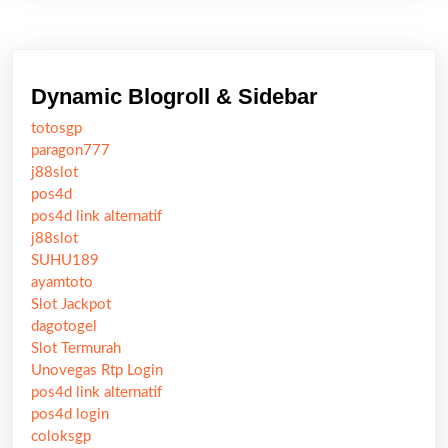
Dynamic Blogroll & Sidebar
totosgp
paragon777
j88slot
pos4d
pos4d link alternatif
j88slot
SUHU189
ayamtoto
Slot Jackpot
dagotogel
Slot Termurah
Unovegas Rtp Login
pos4d link alternatif
pos4d login
coloksgp