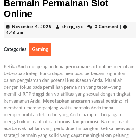
Bermain Permainan Slot
Online
November
sharp_eye
November 4, 2025
|
sharp_eye
|
0 Comment
|
4,
6:46 am
2025
Categories:
Gaming
Ketika Anda menjelajahi dunia
permainan slot online
, memahami
beberapa strategi kunci dapat membuat perbedaan signifikan
dalam pengalaman dan potensi kesuksesan Anda. Mulailah
dengan fokus pada pemilihan permainan yang tepat—yang
memiliki
RTP tinggi
dan volatilitas yang sesuai dengan tingkat
kenyamanan Anda.
Menetapkan anggaran
sangat penting; ini
membantu memperpanjang waktu bermain Anda tanpa
mempertaruhkan lebih dari yang Anda mampu. Dan jangan
mengabaikan manfaat dari
bonus dan promosi
. Namun, masih
ada banyak hal lain yang perlu dipertimbangkan ketika menyusun
strategi bermain yang solid yang dapat meningkatkan peluang