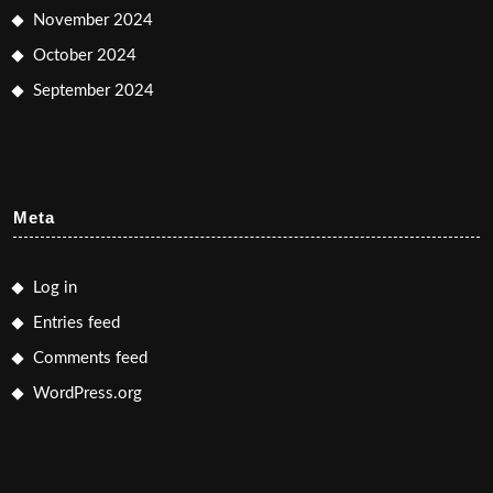
November 2024
October 2024
September 2024
Meta
Log in
Entries feed
Comments feed
WordPress.org