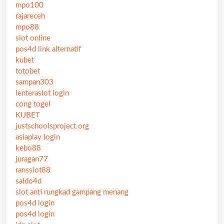
mpo100
rajareceh
mpo88
slot online
pos4d link alternatif
kubet
totobet
sampan303
lenteraslot login
cong togel
KUBET
justschoolsproject.org
asiaplay login
kebo88
juragan77
ransslot88
saldo4d
slot anti rungkad gampang menang
pos4d login
pos4d login