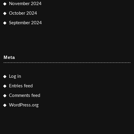
November 2024
October 2024
September 2024
Meta
Log in
Entries feed
Comments feed
WordPress.org