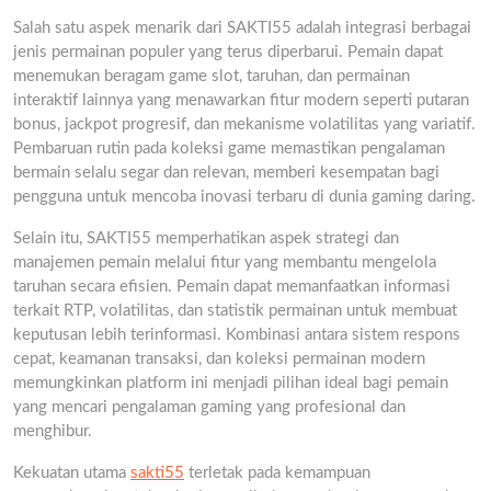
Salah satu aspek menarik dari SAKTI55 adalah integrasi berbagai
jenis permainan populer yang terus diperbarui. Pemain dapat
menemukan beragam game slot, taruhan, dan permainan
interaktif lainnya yang menawarkan fitur modern seperti putaran
bonus, jackpot progresif, dan mekanisme volatilitas yang variatif.
Pembaruan rutin pada koleksi game memastikan pengalaman
bermain selalu segar dan relevan, memberi kesempatan bagi
pengguna untuk mencoba inovasi terbaru di dunia gaming daring.
Selain itu, SAKTI55 memperhatikan aspek strategi dan
manajemen pemain melalui fitur yang membantu mengelola
taruhan secara efisien. Pemain dapat memanfaatkan informasi
terkait RTP, volatilitas, dan statistik permainan untuk membuat
keputusan lebih terinformasi. Kombinasi antara sistem respons
cepat, keamanan transaksi, dan koleksi permainan modern
memungkinkan platform ini menjadi pilihan ideal bagi pemain
yang mencari pengalaman gaming yang profesional dan
menghibur.
Kekuatan utama
sakti55
terletak pada kemampuan