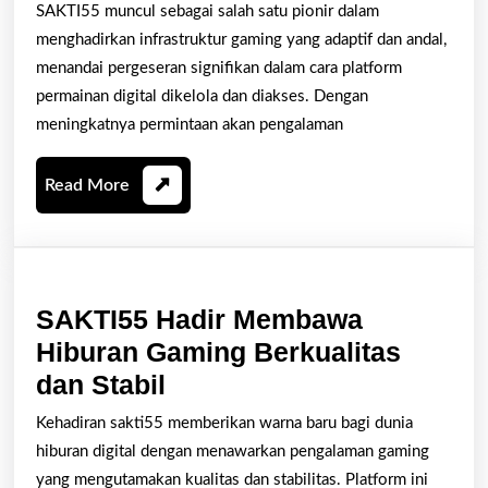
dan
SAKTI55 muncul sebagai salah satu pionir dalam
Era
menghadirkan infrastruktur gaming yang adaptif dan andal,
Baru
menandai pergeseran signifikan dalam cara platform
Infrastruktur
permainan digital dikelola dan diakses. Dengan
meningkatnya permintaan akan pengalaman
Gaming
yang
Read
Read More
Adaptif
More
dan
Andal
SAKTI55 Hadir Membawa
Hiburan Gaming Berkualitas
SAKTI55
dan Stabil
Hadir
Kehadiran sakti55 memberikan warna baru bagi dunia
Membawa
hiburan digital dengan menawarkan pengalaman gaming
Hiburan
yang mengutamakan kualitas dan stabilitas. Platform ini