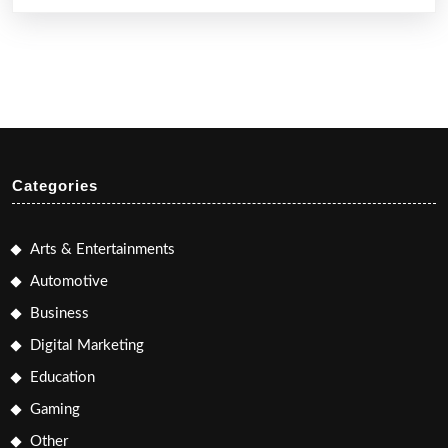
Categories
Arts & Entertainments
Automotive
Business
Digital Marketing
Education
Gaming
Other