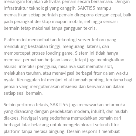
menangani lonjakan aktivitas pemain secara bersamaan. Dengan
infrastruktur teknologi yang canggih, SAKTI55 mampu
memastikan setiap perintah pemain direspons dengan cepat, baik
pada perangkat desktop maupun mobile, sehingga sensasi
bermain tetap maksimal tanpa gangguan teknis.
Platform ini memanfaatkan teknologi server terbaru yang
mendukung kestabilan tinggi, mengurangi latensi, dan
mempercepat proses loading game. Sistem ini tidak hanya
membuat permainan berjalan lancar, tetapi juga meningkatkan
akurasi interaksi pengguna, misalnya saat memutar slot,
melakukan taruhan, atau menavigasi berbagai fitur dalam waktu
nyata. Keunggulan ini menjadi nilai tambah penting, terutama bagi
pemain yang mengutamakan efisiensi dan kenyamanan dalam
setiap sesi bermain.
Selain performa teknis, SAKTI55 juga menawarkan antarmuka
yang dirancang dengan pendekatan modern, intuitif, dan mudah
diakses. Navigasi yang sederhana memudahkan pemain dari
berbagai latar belakang untuk mengeksplorasi seluruh fitur
platform tanpa merasa bingung. Desain responsif membuat