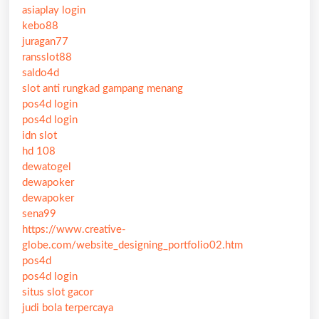
asiaplay login
kebo88
juragan77
ransslot88
saldo4d
slot anti rungkad gampang menang
pos4d login
pos4d login
idn slot
hd 108
dewatogel
dewapoker
dewapoker
sena99
https://www.creative-
globe.com/website_designing_portfolio02.htm
pos4d
pos4d login
situs slot gacor
judi bola terpercaya