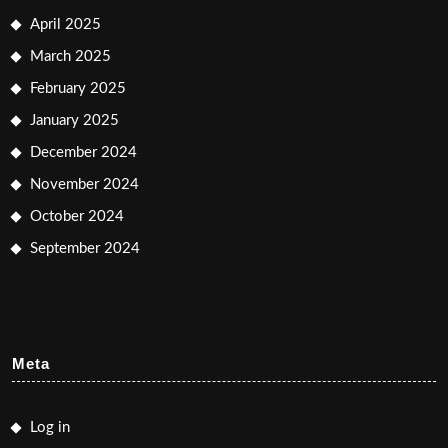
April 2025
March 2025
February 2025
January 2025
December 2024
November 2024
October 2024
September 2024
Meta
Log in