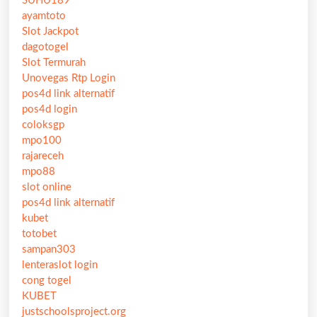
SUHU189
ayamtoto
Slot Jackpot
dagotogel
Slot Termurah
Unovegas Rtp Login
pos4d link alternatif
pos4d login
coloksgp
mpo100
rajareceh
mpo88
slot online
pos4d link alternatif
kubet
totobet
sampan303
lenteraslot login
cong togel
KUBET
justschoolsproject.org