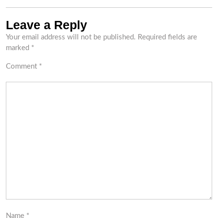
Leave a Reply
Your email address will not be published.
Required fields are
marked
*
Comment
*
Name
*