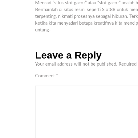
Mencari “situs slot gacor” atau “slot gacor” adalah 
Bermainlah di situs resmi seperti Slot88 untuk mem
terpenting, nikmati prosesnya sebagai hiburan. Terk
ketika kita menyadari betapa kreatifnya kita menci
untung-
Leave a Reply
Your email address will not be published.
Required 
Comment
*