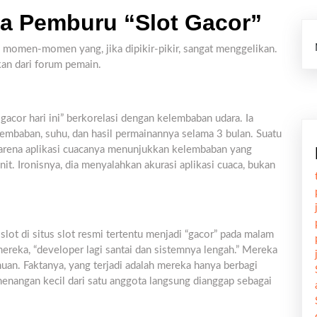
ra Pemburu “Slot Gacor”
n momen-momen yang, jika dipikir-pikir, sangat menggelikan.
kan dari forum pemain.
gacor hari ini” berkorelasi dengan kelembaban udara. Ia
mbaban, suhu, dan hasil permainannya selama 3 bulan. Suatu
 karena aplikasi cuacanya menunjukkan kelembaban yang
it. Ironisnya, dia menyalahkan akurasi aplikasi cuaca, bukan
ot di situs slot resmi tertentu menjadi “gacor” pada malam
eka, “developer lagi santai dan sistemnya lengah.” Mereka
an. Faktanya, yang terjadi adalah mereka hanya berbagi
menangan kecil dari satu anggota langsung dianggap sebagai