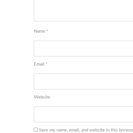
Name
*
Email
*
Website
Save my name, email, and website in this browse