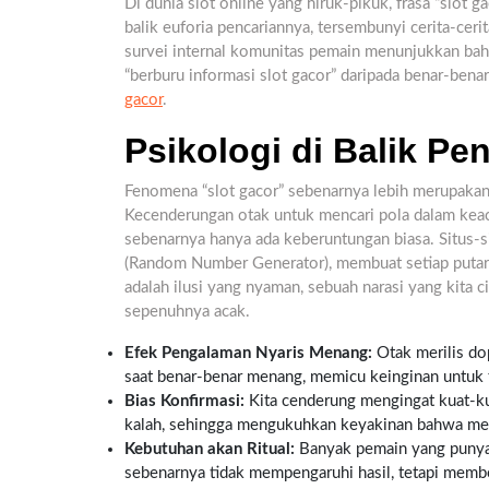
Di dunia slot online yang hiruk-pikuk, frasa “slot 
balik euforia pencariannya, tersembunyi cerita-ceri
survei internal komunitas pemain menunjukkan b
“berburu informasi slot gacor” daripada benar-ben
gacor
.
Psikologi di Balik Pe
Fenomena “slot gacor” sebenarnya lebih merupakan
Kecenderungan otak untuk mencari pola dalam keac
sebenarnya hanya ada keberuntungan biasa. Situs-s
(Random Number Generator), membuat setiap putaran
adalah ilusi yang nyaman, sebuah narasi yang kita
sepenuhnya acak.
Efek Pengalaman Nyaris Menang:
Otak merilis do
saat benar-benar menang, memicu keinginan untuk
Bias Konfirmasi:
Kita cenderung mengingat kuat-ku
kalah, sehingga mengukuhkan keyakinan bahwa mesi
Kebutuhan akan Ritual:
Banyak pemain yang punya 
sebenarnya tidak mempengaruhi hasil, tetapi membe