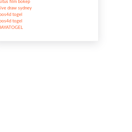
situs film bokep
live draw sydney
pos4d togel
pos4d togel
JAYATOGEL