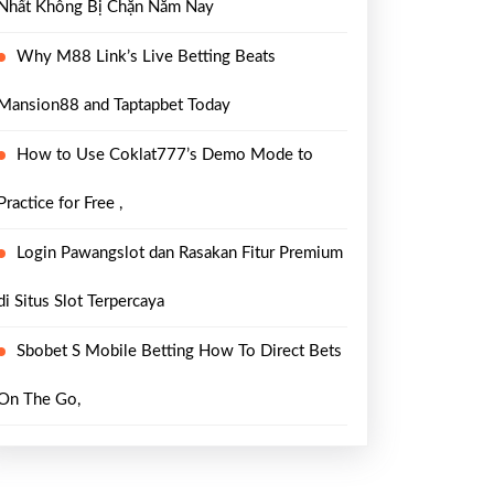
Nhất Không Bị Chặn Năm Nay
Why M88 Link’s Live Betting Beats
Mansion88 and Taptapbet Today
How to Use Coklat777’s Demo Mode to
Practice for Free ,
Login Pawangslot dan Rasakan Fitur Premium
di Situs Slot Terpercaya
Sbobet S Mobile Betting How To Direct Bets
On The Go,