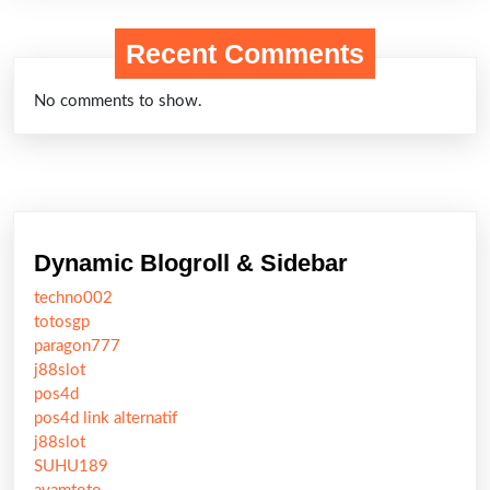
Recent Comments
No comments to show.
Dynamic Blogroll & Sidebar
techno002
totosgp
paragon777
j88slot
pos4d
pos4d link alternatif
j88slot
SUHU189