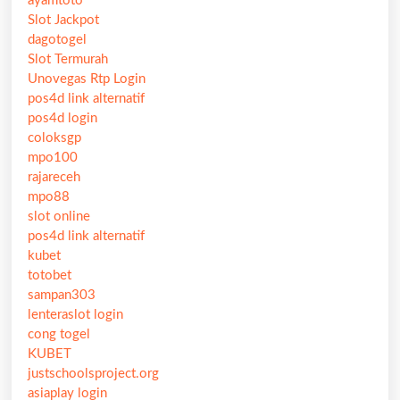
ayamtoto
Slot Jackpot
dagotogel
Slot Termurah
Unovegas Rtp Login
pos4d link alternatif
pos4d login
coloksgp
mpo100
rajareceh
mpo88
slot online
pos4d link alternatif
kubet
totobet
sampan303
lenteraslot login
cong togel
KUBET
justschoolsproject.org
asiaplay login