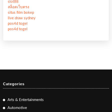
slot88
สล็อตเว็บตรง
situs film bokep
live draw sydney
pos4d togel
pos4d togel
Categories
Arts & Entertainments
Automotive