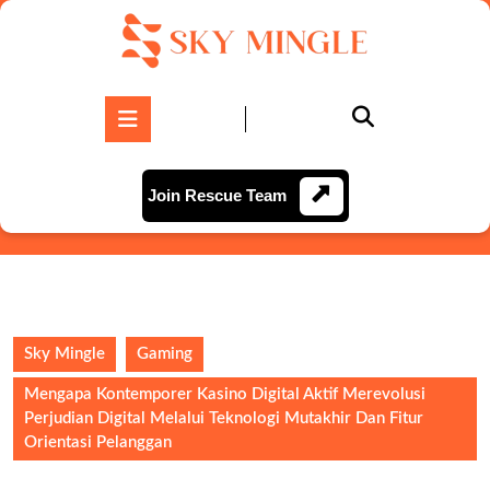
Skip
to
content
Skip
to
Open
content
Button
Join
Join Rescue Team
Rescue
Team
Sky Mingle
Gaming
Mengapa Kontemporer Kasino Digital Aktif Merevolusi
Perjudian Digital Melalui Teknologi Mutakhir Dan Fitur
Orientasi Pelanggan