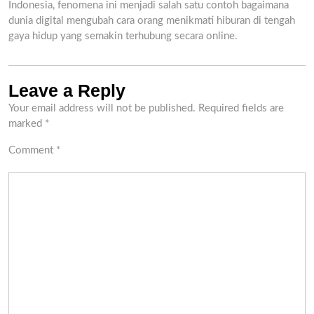
Indonesia, fenomena ini menjadi salah satu contoh bagaimana
dunia digital mengubah cara orang menikmati hiburan di tengah
gaya hidup yang semakin terhubung secara online.
Leave a Reply
Your email address will not be published.
Required fields are
marked
*
Comment
*