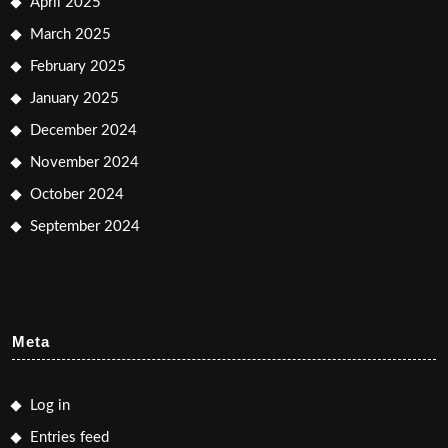
April 2025
March 2025
February 2025
January 2025
December 2024
November 2024
October 2024
September 2024
Meta
Log in
Entries feed