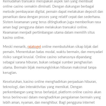
Kemudahan transaksi merupakan aspek lain yang membuat
online casino semakin diminati. Dengan dukungan berbagai
metode pembayaran digital, pemain dapat melakukan deposit dan
penarikan dana dengan proses yang relatif cepat dan sederhana.
Sistem keamanan yang terus ditingkatkan juga memberikan rasa
aman bagi pengguna dalam melakukan transaksi online.
Keamanan menjadi pertimbangan utama dalam memilih situs
kasino online.
Meski menarik,
rajatogel
online membutuhkan sikap bijak dari
pemain. Menentukan batas modal, waktu bermain, dan menyadari
risiko sangat krusial. Online casino seharusnya dipandang
sebagai sarana hiburan, bukan sebagai sumber penghasilan
utama. Bermain bijak memungkinkan hiburan maksimal tanpa
kerugian.
Keseluruhan, kasino online menghadirkan perpaduan hiburan,
teknologi, dan interaktivitas yang memikat. Dengan
perkembangan yang terus berlanjut, platform online casino akan
terus berinovasi dalam menghadirkan pengalaman bermain yang
lebih aman, nyaman, dan menghibur. Bagi pengguna internet