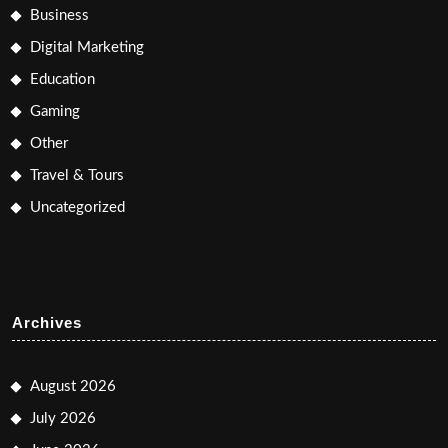
Business
Digital Marketing
Education
Gaming
Other
Travel & Tours
Uncategorized
Archives
August 2026
July 2026