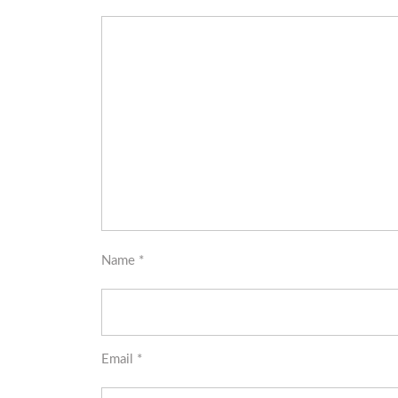
Name
*
Email
*