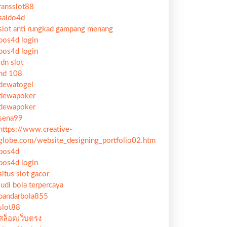
ransslot88
saldo4d
slot anti rungkad gampang menang
pos4d login
pos4d login
idn slot
hd 108
dewatogel
dewapoker
dewapoker
sena99
https://www.creative-
globe.com/website_designing_portfolio02.htm
pos4d
pos4d login
situs slot gacor
judi bola terpercaya
bandarbola855
slot88
สล็อตเว็บตรง