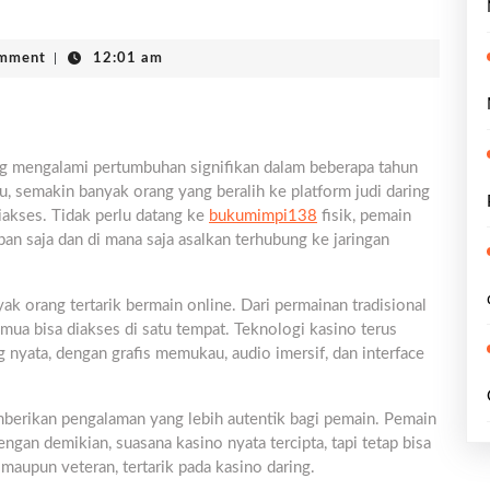
e
mment
|
12:01 am
ang mengalami pertumbuhan signifikan dalam beberapa tahun
ju, semakin banyak orang yang beralih ke platform judi daring
diakses. Tidak perlu datang ke
bukumimpi138
fisik, pemain
an saja dan di mana saja asalkan terhubung ke jaringan
k orang tertarik bermain online. Dari permainan tradisional
mua bisa diakses di satu tempat. Teknologi kasino terus
yata, dengan grafis memukau, audio imersif, dan interface
emberikan pengalaman yang lebih autentik bagi pemain. Pemain
ngan demikian, suasana kasino nyata tercipta, tapi tetap bisa
 maupun veteran, tertarik pada kasino daring.