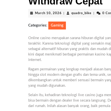
Withdraw Cepat
March
quadro_bik
March 10, 2026
|
quadro_bike
|
0 Co
10,
2026
Categories:
Gaming
Online casino merupakan sarana hiburan digital y
terakhir. Karena teknologi digital yang semakin ma
sebagai alternatif hiburan yang praktis dan mudah 
kini dapat menikmati berbagai permainan kasino kap
internet.
Ragam permainan yang lengkap menjadi alasan banya
hingga slot modern dengan grafis dan tema unik, se
dikembangkan untuk memberi sensasi bermain yang n
yang mudah digunakan.
Selain itu, kehadiran teknologi live casino juga m
bisa bermain dengan dealer live secara langsung. De
dari rumah. Inilah alasan banyak orang, baik pemula