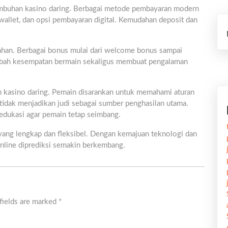
mbuhan kasino daring. Berbagai metode pembayaran modern
e-wallet, dan opsi pembayaran digital. Kemudahan deposit dan
ahan. Berbagai bonus mulai dari welcome bonus sampai
mbah kesempatan bermain sekaligus membuat pengalaman
n kasino daring. Pemain disarankan untuk memahami aturan
 tidak menjadikan judi sebagai sumber penghasilan utama.
 edukasi agar pemain tetap seimbang.
yang lengkap dan fleksibel. Dengan kemajuan teknologi dan
nline diprediksi semakin berkembang.
fields are marked
*