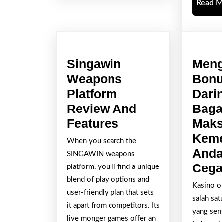
Read 
Singawin
Meng
Weapons
Bonu
Platform
Dari
Review And
Baga
Singawin
Features
Maks
Weapons
Kem
When you search the
Platform
Anda
SINGAWIN weapons
Review
Cega
platform, you’ll find a unique
And
blend of play options and
Kasino o
user-friendly plan that sets
Features
salah sat
it apart from competitors. Its
yang sem
live monger games offer an