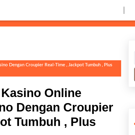
no Dengan Croupier Real-Time , Jackpot Tumbuh , Plus
Kasino Online
no Dengan Croupier
pot Tumbuh , Plus