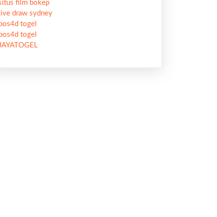
situs film bokep
live draw sydney
pos4d togel
pos4d togel
JAYATOGEL
dahkan
:
l
a
o