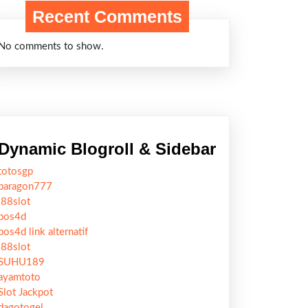
Recent Comments
No comments to show.
Dynamic Blogroll & Sidebar
totosgp
paragon777
j88slot
pos4d
pos4d link alternatif
j88slot
SUHU189
ayamtoto
Slot Jackpot
dagotogel