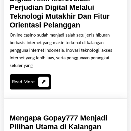
Perjudian Digital Melalui
Teknologi Mutakhir Dan Fitur
Mengapa
Orientasi Pelanggan
Kontemporer
Online casino sudah menjadi salah satu jenis hiburan
Kasino
berbasis internet yang makin terkenal di kalangan
Digital
pengguna internet Indonesia. Inovasi teknologi, akses
Aktif
internet yang lebih luas, serta penggunaan perangkat
seluler yang
Merevolusi
Perjudian
Read
Read More
Digital
More
Melalui
Teknologi
Mutakhir
Mengapa Gopay777 Menjadi
Dan
Pilihan Utama di Kalangan
Fitur