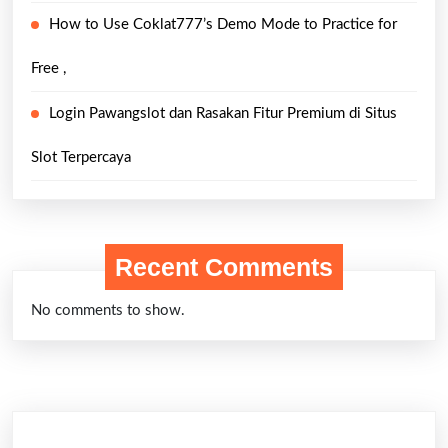
How to Use Coklat777’s Demo Mode to Practice for
Free ,
Login Pawangslot dan Rasakan Fitur Premium di Situs
Slot Terpercaya
Recent Comments
No comments to show.