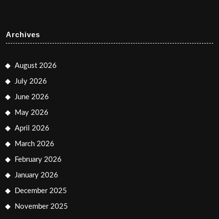
Archives
August 2026
July 2026
June 2026
May 2026
April 2026
March 2026
February 2026
January 2026
December 2025
November 2025