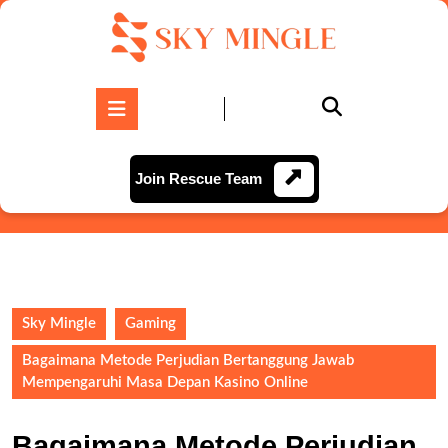
Skip
to
content
Skip
to
Open
content
Button
Join
Join Rescue Team
Rescue
Team
Sky Mingle
Gaming
Bagaimana Metode Perjudian Bertanggung Jawab
Mempengaruhi Masa Depan Kasino Online
Bagaimana Metode Perjudian