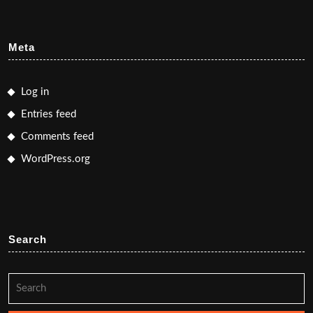
Meta
Log in
Entries feed
Comments feed
WordPress.org
Search
Search
for: