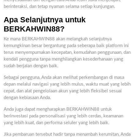
berinteraksi, dan tetap nyaman selama setiap kunjungan.
Apa Selanjutnya untuk
BERKAHWIN88?
Ke mana BERKAHWIN88 akan melangkah selanjutnya
kemungkinan besar bergantung pada seberapa baik platform ini
terus menyempurnakan kecepatan, kemudahan penggunaan, dan
kendali pengguna tanpa menghilangkan kesederhanaan yang
sudah berjalan dengan baik.
Sebagai pengguna, Anda akan melihat perkembangan di masa
depan melalui navigasi yang lebih mulus, waktu muat yang lebih
cepat, dan alat pengelolaan akun yang lebih fleksibel sesuai
dengan kebiasaan Anda.
Anda juga dapat mengharapkan BERKAHWIN88 untuk
berinvestasi pada personalisasi yang lebih cerdas, keamanan
yang lebih kuat, dan performa seluler yang lebih baik.
Jika pembaruan tersebut hadir tanpa menambah kerumitan, Anda