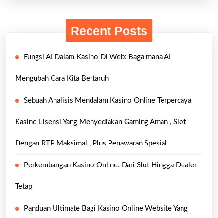
Recent Posts
Fungsi AI Dalam Kasino Di Web: Bagaimana AI
Mengubah Cara Kita Bertaruh
Sebuah Analisis Mendalam Kasino Online Terpercaya
Kasino Lisensi Yang Menyediakan Gaming Aman , Slot
Dengan RTP Maksimal , Plus Penawaran Spesial
Perkembangan Kasino Online: Dari Slot Hingga Dealer
Tetap
Panduan Ultimate Bagi Kasino Online Website Yang