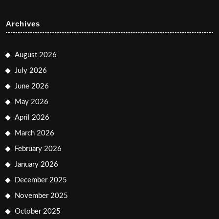
Archives
August 2026
July 2026
June 2026
May 2026
April 2026
March 2026
February 2026
January 2026
December 2025
November 2025
October 2025