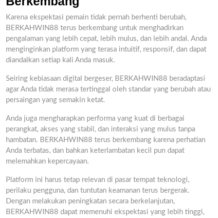
Berkembang
Karena ekspektasi pemain tidak pernah berhenti berubah,
BERKAHWIN88 terus berkembang untuk menghadirkan
pengalaman yang lebih cepat, lebih mulus, dan lebih andal. Anda
menginginkan platform yang terasa intuitif, responsif, dan dapat
diandalkan setiap kali Anda masuk.
Seiring kebiasaan digital bergeser, BERKAHWIN88 beradaptasi
agar Anda tidak merasa tertinggal oleh standar yang berubah atau
persaingan yang semakin ketat.
Anda juga mengharapkan performa yang kuat di berbagai
perangkat, akses yang stabil, dan interaksi yang mulus tanpa
hambatan. BERKAHWIN88 terus berkembang karena perhatian
Anda terbatas, dan bahkan keterlambatan kecil pun dapat
melemahkan kepercayaan.
Platform ini harus tetap relevan di pasar tempat teknologi,
perilaku pengguna, dan tuntutan keamanan terus bergerak.
Dengan melakukan peningkatan secara berkelanjutan,
BERKAHWIN88 dapat memenuhi ekspektasi yang lebih tinggi,