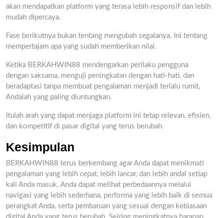
akan mendapatkan platform yang terasa lebih responsif dan lebih
mudah dipercaya.
Fase berikutnya bukan tentang mengubah segalanya. Ini tentang
mempertajam apa yang sudah memberikan nilai.
Ketika BERKAHWIN88 mendengarkan perilaku pengguna
dengan saksama, menguji peningkatan dengan hati-hati, dan
beradaptasi tanpa membuat pengalaman menjadi terlalu rumit,
Andalah yang paling diuntungkan.
Itulah arah yang dapat menjaga platform ini tetap relevan, efisien,
dan kompetitif di pasar digital yang terus berubah.
Kesimpulan
BERKAHWIN88 terus berkembang agar Anda dapat menikmati
pengalaman yang lebih cepat, lebih lancar, dan lebih andal setiap
kali Anda masuk. Anda dapat melihat perbedaannya melalui
navigasi yang lebih sederhana, performa yang lebih baik di semua
perangkat Anda, serta pembaruan yang sesuai dengan kebiasaan
digital Anda yang terus berubah. Seiring meningkatnya harapan