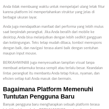
Anda tidak membuang waktu untuk mempelajari ulang letak fitur
karena platform ini mempertahankan struktur yang jelas di
berbagai ukuran layar.
Anda juga mendapatkan manfaat dari performa yang lebih mulus
saat berpindah perangkat. Jika Anda beralih dari mobile ke
desktop, Anda bisa melanjutkan dengan lebih sedikit gangguan
dan kebingungan. Teks tetap mudah dibaca, tombol merespons
dengan baik, dan navigasi terasa alami baik dengan sentuhan
maupun input mouse.
BERKAHWIN88 juga menyesuaikan tampilan visual tanpa
membuat antarmuka terasa sempit atau terlalu besar. Keandalan
lintas perangkat itu membantu Anda tetap fokus, nyaman, dan
efisien setiap kali Anda masuk dan bermain.
Bagaimana Platform Memenuhi
Tuntutan Pengguna Baru
Banyak pengguna baru mengharapkan sebuah platform terasa