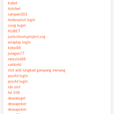
kubet
totobet
sampan303
lenteraslot login
cong togel
KUBET
justschoolsproject.org
asiaplay login
kebo88
juragan77
ransslot88
saldo4d
slot anti rungkad gampang menang
pos4d login
pos4d login
idn slot
hd 108
dewatogel
dewapoker
dewapoker