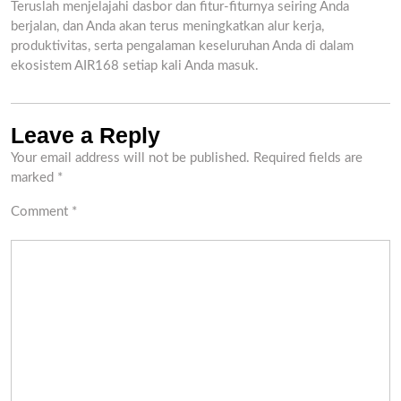
Teruslah menjelajahi dasbor dan fitur-fiturnya seiring Anda
berjalan, dan Anda akan terus meningkatkan alur kerja,
produktivitas, serta pengalaman keseluruhan Anda di dalam
ekosistem AIR168 setiap kali Anda masuk.
Leave a Reply
Your email address will not be published.
Required fields are
marked
*
Comment
*