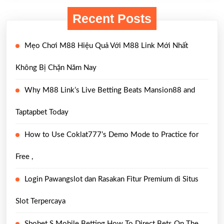
,
Dan
Recent Posts
Bonus
Eksklusif
Mẹo Chơi M88 Hiệu Quả Với M88 Link Mới Nhất
Không Bị Chặn Năm Nay
Why M88 Link’s Live Betting Beats Mansion88 and
Taptapbet Today
How to Use Coklat777’s Demo Mode to Practice for
Free ,
Login Pawangslot dan Rasakan Fitur Premium di Situs
Slot Terpercaya
Sbobet S Mobile Betting How To Direct Bets On The