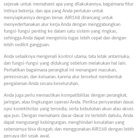
sejenak untuk memahami apa yang dilakukannya, bagaimana fitur
intinya bekerja, dan apa yang Anda perlukan untuk
menyiapkannya dengan benar. AIR168 dirancang untuk
menyederhanakan alur kerja Anda dengan menggabungkan
fungsi-fungsi penting ke dalam satu sistem yang ringkas,
sehingga Anda dapat mengelola tugas lebih cepat dan dengan
lebih sedikit gangguan.
Anda sebaiknya mengenali kontrol utama, tata letak antarmuka,
dan fungsi-fungsi yang didukung sebelum melakukan hal lain.
Perhatikan bagaimana perangkat ini menangani masukan,
pemrosesan, dan keluaran, karena alur tersebut membentuk
pengalaman Anda secara keseluruhan.
Anda juga perlu memastikan kompatibilitas dengan perangkat,
jaringan, atau lingkungan operasi Anda. Periksa persyaratan dasar,
opsi konektivitas yang tersedia, serta kebutuhan akun atau akses
apa pun. Dengan memahami dasar-dasar ini terlebih dahulu, Anda
dapat mengurangi kebingungan, menghindari kesalahan yang
sebenarnya bisa dicegah, dan menggunakan AIR168 dengan lebih
percaya diri sejak awal.