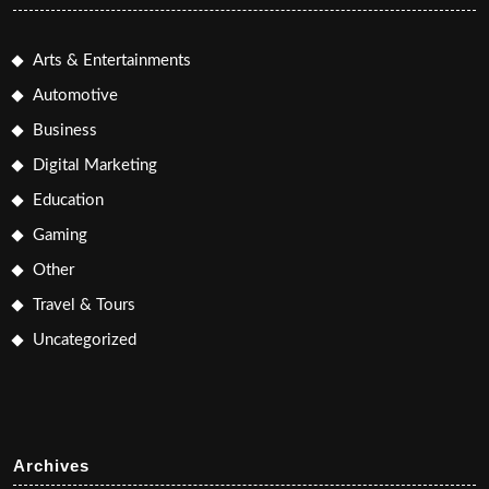
Arts & Entertainments
Automotive
Business
Digital Marketing
Education
Gaming
Other
Travel & Tours
Uncategorized
Archives