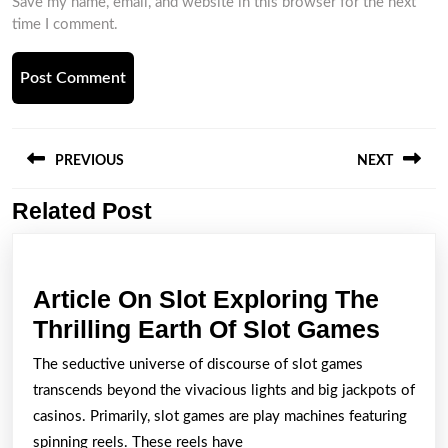
Save my name, email, and website in this browser for the next
time I comment.
Post
navigation
PREVIOUS
NEXT
Related Post
Previous
Next
post:
post:
Article On Slot Exploring The
Articl
Thrilling Earth Of Slot Games
On
The seductive universe of discourse of slot games
Slot
transcends beyond the vivacious lights and big jackpots of
Explo
casinos. Primarily, slot games are play machines featuring
The
spinning reels. These reels have