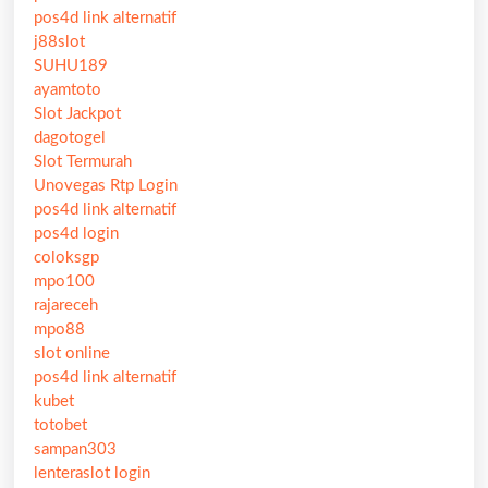
pos4d link alternatif
j88slot
SUHU189
ayamtoto
Slot Jackpot
dagotogel
Slot Termurah
Unovegas Rtp Login
pos4d link alternatif
pos4d login
coloksgp
mpo100
rajareceh
mpo88
slot online
pos4d link alternatif
kubet
totobet
sampan303
lenteraslot login