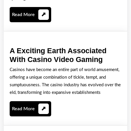
Thrill
Read
Read More
Earth
More
Of
Slot
Game
A Exciting Earth Associated
A
With Casino Video Gaming
Exciting
Casinos have become an entire part of world amusement,
Earth
offering a unique combination of tickle, tempt, and
Associa
sumptuousness. The casino industry has evolved over the
With
eld, transforming into expansive establishments
Casino
Read
Read More
Video
More
Gaming