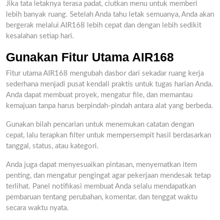
Jika tata letaknya terasa padat, ciutkan menu untuk memberi
lebih banyak ruang. Setelah Anda tahu letak semuanya, Anda akan
bergerak melalui AIR168 lebih cepat dan dengan lebih sedikit
kesalahan setiap hari.
Gunakan Fitur Utama AIR168
Fitur utama AIR168 mengubah dasbor dari sekadar ruang kerja
sederhana menjadi pusat kendali praktis untuk tugas harian Anda.
Anda dapat membuat proyek, mengatur file, dan memantau
kemajuan tanpa harus berpindah-pindah antara alat yang berbeda.
Gunakan bilah pencarian untuk menemukan catatan dengan
cepat, lalu terapkan filter untuk mempersempit hasil berdasarkan
tanggal, status, atau kategori.
Anda juga dapat menyesuaikan pintasan, menyematkan item
penting, dan mengatur pengingat agar pekerjaan mendesak tetap
terlihat. Panel notifikasi membuat Anda selalu mendapatkan
pembaruan tentang perubahan, komentar, dan tenggat waktu
secara waktu nyata.